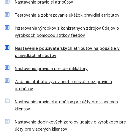
Nastavenie pravidiel atribútov
Testovanie a zobrazovanie ukážok pravidiel atribútov
Inzerovanie výrobkov z konkrétnych zdrojov údajov o
výrobkoch pomocou štítkov feedov
Nastavenie používateľských atribútov na použitie v
pravidlách atribútov
Nastavenie pravidla pre identifikátory
Zadanie atribútu vyzdvihnutie neskôr cez pravidlá
atribútov
Nastavenie pravidiel atribútov pre účty pre viacerých
klientov
Nastavenie doplnkových zdrojov údajov o výrobkoch pre
účty pre viacerých klientov