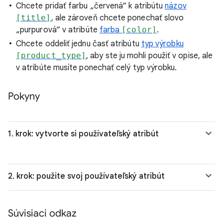
Chcete pridať farbu „červená“ k atribútu
názov
[title]
, ale zároveň chcete ponechať slovo
„purpurová“ v atribúte
farba
[color]
.
Chcete oddeliť jednu časť atribútu
typ výrobku
[product_type]
, aby ste ju mohli použiť v opise, ale
v atribúte musíte ponechať celý typ výrobku.
Pokyny
1. krok: vytvorte si používateľský atribút
2. krok: použite svoj používateľský atribút
Súvisiaci odkaz