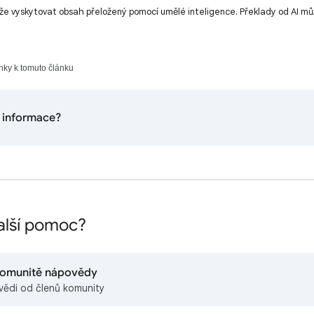
že vyskytovat obsah přeložený pomocí umělé inteligence. Překlady od AI m
nky k tomuto článku
 informace?
alší pomoc?
 komunitě nápovědy
vědi od členů komunity