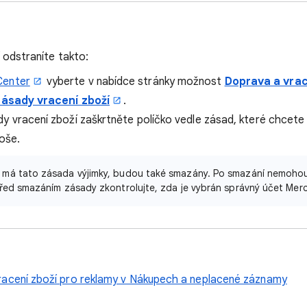
 odstraníte takto:
Center
vyberte v nabídce stránky možnost
Doprava a vrac
ásady vracení zboží
.
dy vracení zboží zaškrtněte políčko vedle zásad, které chcete
koše.
 má tato zásada výjimky, budou také smazány. Po smazání nemoho
řed smazáním zásady zkontrolujte, zda je vybrán správný účet Mer
racení zboží pro reklamy v Nákupech a neplacené záznamy