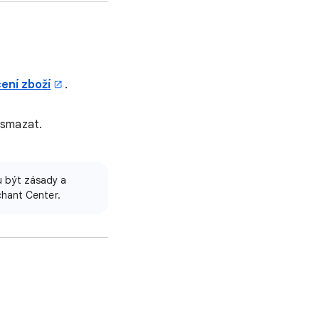
ení zboží
.
 smazat.
u být zásady a
chant Center.