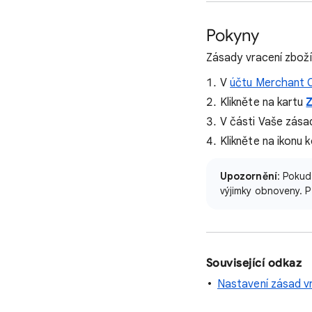
Pokyny
Zásady vracení zboží
V
účtu Merchant 
Klikněte na kartu
Z
V části Vaše zása
Klikněte na ikonu 
Upozornění
: Pokud
výjimky obnoveny. P
Související odkaz
Nastavení zásad v