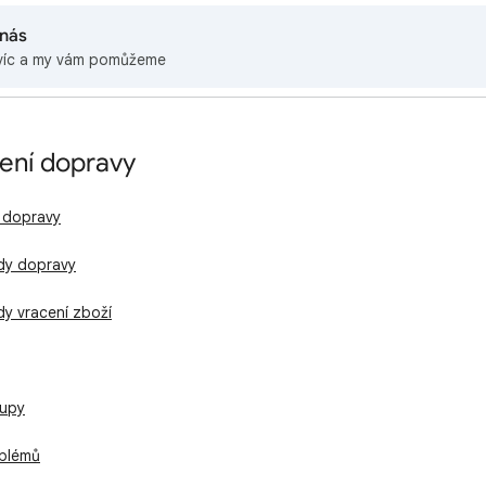
 nás
víc a my vám pomůžeme
ení dopravy
í dopravy
ady dopravy
dy vracení zboží
upy
oblémů