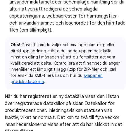
använder indatametoden schemalagd hämtning ser du
alternativen att redigera de schemalagda
uppdateringarna, webbadressen för hämtningsfilen
och användarnamnet och lösenordet för den hämtade
filen (om tillämpligt).
Obs!
Oavsett om du väljer schemalagd hämtning eller
direktuppladdning måste du ladda upp en datakälla
minst en gång i månaden så att du fortsätter att vara
kvalificerad att delta. Kontrollera att filnamnet du anger
innehåller ett lämpligt tillägg (.zip för ZIP-filer och .xml
för enskilda XML-filer). Läs om hur du
skapar en
produktdatakälla
.
När du har registrerat en ny datakälla visas den i listan
över registrerade datakällor på sidan Datakällor för
produktrecensioner. Inledningsvis kan statusen visa
Inaktiv, vilket är normalt. Det kan ta två till fyra veckor
innan recensionerna visas efter att du har skickat in det