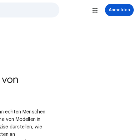
Anmelden
 von
g an echten Menschen
he von Modellen in
ise darstellen, wie
tten an