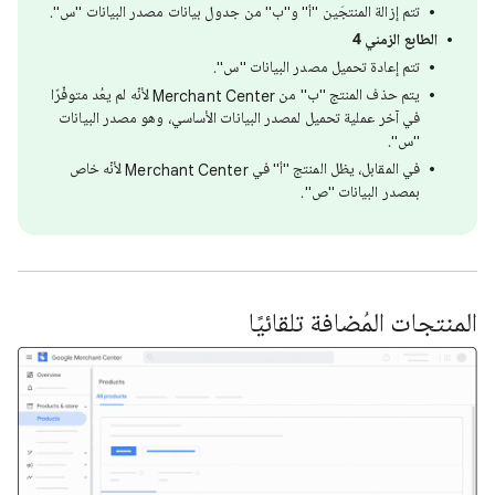
تتم إزالة المنتجَين "أ" و"ب" من جدول بيانات مصدر البيانات "س".
الطابع الزمني 4
تتم إعادة تحميل مصدر البيانات "س".
يتم حذف المنتج "ب" من Merchant Center لأنّه لم يعُد متوفّرًا
في آخر عملية تحميل لمصدر البيانات الأساسي، وهو مصدر البيانات
"س".
في المقابل، يظل المنتج "أ" في Merchant Center لأنّه خاص
بمصدر البيانات "ص".
المنتجات المُضافة تلقائيًا