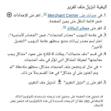
كيفية تنزيل ملف تقرير
في
حسابك على Merchant Center
، انقر على
الإعدادات
ضمن قائمة التنقّل على يمين الصفحة.
انقر على
مصادر البيانات
.
في علامة التبويب "مصادر المنتجات"، ضمن "المصادر الأساسية"،
اختَر اسم مصدر لبيانات منتج. ستظهر علامة التبويب "التعديل
الأخير".
في قسم "ملف منتجاتك"، يمكنك الاطّلاع على عمود "مشاكل يجب
معالجتها" لمعرفة المشاكل التي تؤثّر في ملف المنتجات.
في حال لم يتضمن ملف المنتجات مشاكل، ستظهر ملاحظة "لم
يتم العثور على أي مشاكل" في هذا القسم بدلاً من ذلك.
انقر على زر "تنزيل التقرير"
لتنزيل ملف التقرير.
قد تحتوي هذه الصفحة على محتوى تمت ترجمته باستخدام تكنولوجيا الذكاء
الاصطناعي (AI). علمًا أنّ الترجمات المستندة إلى هذه التكنولوجيا قد تتضمن بعض
الأخطاء.