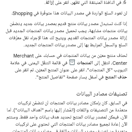
في النافذة المنبثقة التي تظهر، انقر على
إزالة
.
لن تعود السلع الواردة في مصدر البيانات هذا متوفّرة في Shopping.
إذا كنت تستبدل مصدر بيانات منتج قديم بمصدر بيانات جديد يتضمّن
بيانات منتجات مشابهة، يجب تحميل مصدر بيانات المنتجات الجديد قبل
إزالة مصدر بيانات المنتجات القديم. ويتيح لك هذا الإجراء نقل معرّفات
السلع والسجلّ المرتبط بها إلى مصدر بيانات المنتجات الجديد.
لحذف منتج معيّن من بيانات المنتجات في حسابك على Merchant
Center، انتقِل إلى
المنتجات
في قائمة التنقّل اليمنى. في علامة
التبويب "كل المنتجات"، انقر على عنوان المنتج المعيّن، ثم انقر على
حذف المنتج
في أسفل يسار صفحة "تفاصيل المنتج".
تصنيفات مصادر البيانات
في السابق، كان بإمكان مصادر بيانات المنتجات أن تتضمّن تركيبات
متعدّدة من التصنيفات واللغات (المُشار إليها باسم "أهداف البيانات"). أما
الآن، فيمكن لمصدر بيانات المنتج تحديد هدف بيانات واحد فقط. وستتم
الآن إعادة تجميع مصادر بيانات المنتجات التي تحتوي على تركيبات
متعددة من تصنيف مصدر البيانات واللغة في مصادر بيانات المنتجات