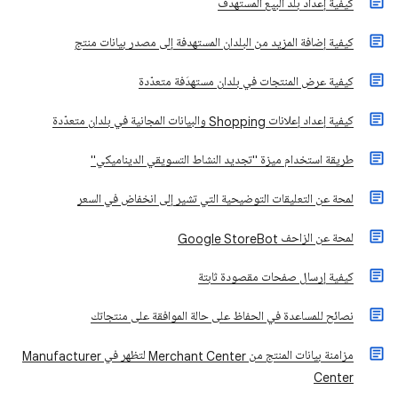
كيفية إعداد بلد البيع المستهدَف
كيفية إضافة المزيد من البلدان المستهدفة إلى مصدر بيانات منتج
كيفية عرض المنتجات في بلدان مستهدَفة متعدّدة
كيفية إعداد إعلانات Shopping والبيانات المجانية في بلدان متعدّدة
طريقة استخدام ميزة "تجديد النشاط التسويقي الديناميكي"
لمحة عن التعليقات التوضيحية التي تشير إلى انخفاض في السعر
لمحة عن الزاحف Google StoreBot
كيفية إرسال صفحات مقصودة ثابتة
نصائح للمساعدة في الحفاظ على حالة الموافقة على منتجاتك
مزامنة بيانات المنتج من Merchant Center لتظهر في Manufacturer
Center