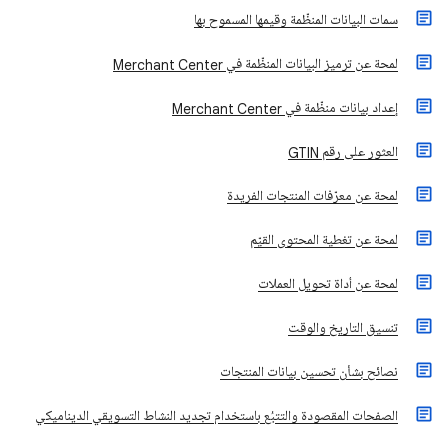
سمات البيانات المنظّمة وقيمها المسموح بها
لمحة عن ترميز البيانات المنظّمة في Merchant Center
إعداد بيانات منظّمة في Merchant Center
العثور على رقم GTIN
لمحة عن معرّفات المنتجات الفريدة
لمحة عن تغطية المحتوى القيّم
لمحة عن أداة تحويل العملات
تنسيق التاريخ والوقت
نصائح بشأن تحسين بيانات المنتجات
الصفحات المقصودة والتتبُع باستخدام تجديد النشاط التسويقي الديناميكي