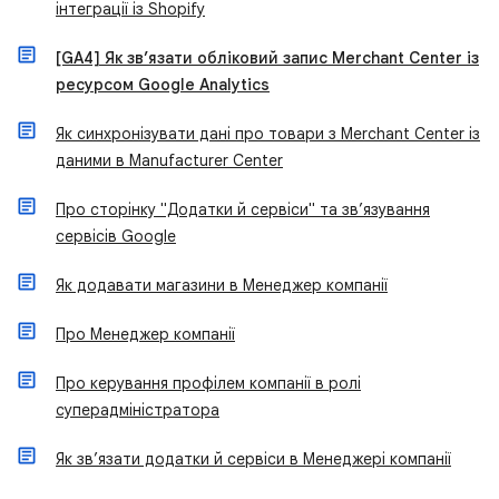
інтеграції із Shopify
[GA4] Як зв’язати обліковий запис Merchant Center із
ресурсом Google Analytics
Як синхронізувати дані про товари з Merchant Center із
даними в Manufacturer Center
Про сторінку "Додатки й сервіси" та зв’язування
сервісів Google
Як додавати магазини в Менеджер компанії
Про Менеджер компанії
Про керування профілем компанії в ролі
суперадміністратора
Як зв’язати додатки й сервіси в Менеджері компанії