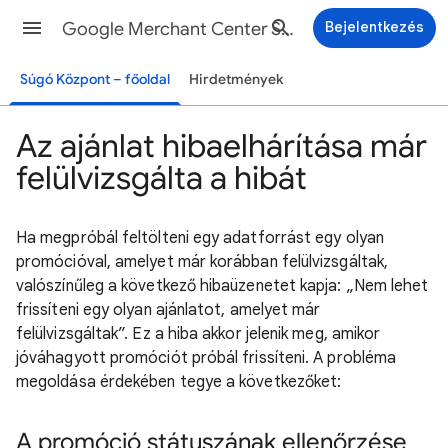
Google Merchant Center Súgó
Bejelentkezés
Súgó Központ – főoldal
Hirdetmények
Az ajánlat hibaelhárítása már
felülvizsgálta a hibát
Ha megpróbál feltölteni egy adatforrást egy olyan
promócióval, amelyet már korábban felülvizsgáltak,
valószínűleg a következő hibaüzenetet kapja: „Nem lehet
frissíteni egy olyan ajánlatot, amelyet már
felülvizsgáltak”. Ez a hiba akkor jelenik meg, amikor
jóváhagyott promóciót próbál frissíteni. A probléma
megoldása érdekében tegye a következőket:
A promóció státuszának ellenőrzése