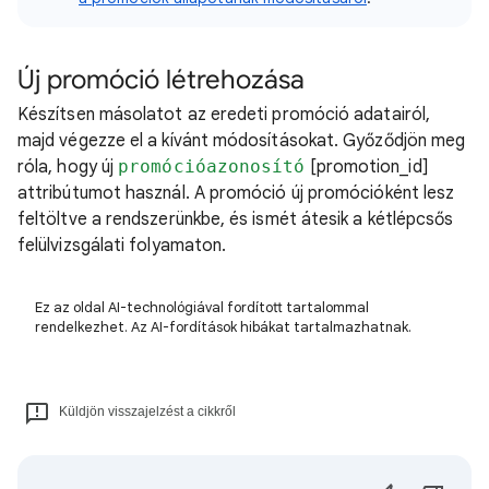
Új promóció létrehozása
Készítsen másolatot az eredeti promóció adatairól,
majd végezze el a kívánt módosításokat. Győződjön meg
róla, hogy új
promócióazonosító
[promotion_id]
attribútumot használ. A promóció új promócióként lesz
feltöltve a rendszerünkbe, és ismét átesik a kétlépcsős
felülvizsgálati folyamaton.
Ez az oldal AI-technológiával fordított tartalommal
rendelkezhet. Az AI-fordítások hibákat tartalmazhatnak.
Küldjön visszajelzést a cikkről