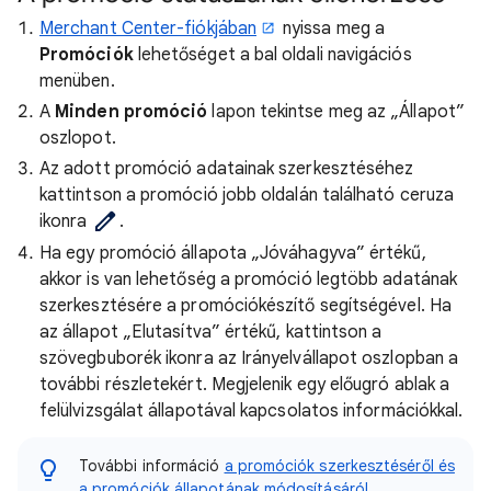
Merchant Center-fiókjában
nyissa meg a
Promóciók
lehetőséget a bal oldali navigációs
menüben.
A
Minden promóció
lapon tekintse meg az „Állapot”
oszlopot.
Az adott promóció adatainak szerkesztéséhez
kattintson a promóció jobb oldalán található ceruza
ikonra
.
Ha egy promóció állapota „Jóváhagyva” értékű,
akkor is van lehetőség a promóció legtöbb adatának
szerkesztésére a promóciókészítő segítségével. Ha
az állapot „Elutasítva” értékű, kattintson a
szövegbuborék ikonra az Irányelvállapot oszlopban a
további részletekért. Megjelenik egy előugró ablak a
felülvizsgálat állapotával kapcsolatos információkkal.
További információ
a promóciók szerkesztéséről és
a promóciók állapotának módosításáról
.