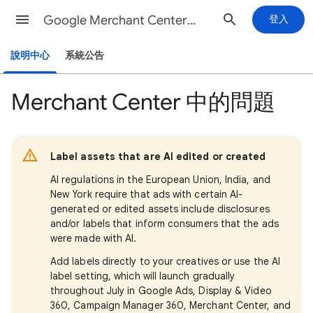
Google Merchant Center說明
登入
說明中心
系統公告
Merchant Center 中的問題
Label assets that are AI edited or created
AI regulations in the European Union, India, and
New York require that ads with certain AI-
generated or edited assets include disclosures
and/or labels that inform consumers that the ads
were made with AI.
Add labels directly to your creatives or use the AI
label setting, which will launch gradually
throughout July in Google Ads, Display & Video
360, Campaign Manager 360, Merchant Center, and