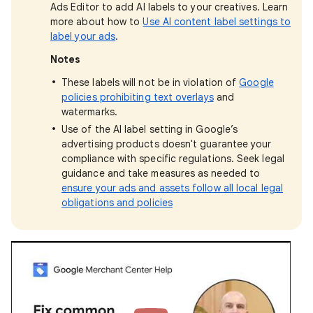
Ads Editor to add AI labels to your creatives. Learn
more about how to
Use AI content label settings to
label your ads
.
Notes
These labels will not be in violation of
Google
policies prohibiting text overlays
and
watermarks.
Use of the AI label setting in Google’s
advertising products doesn't guarantee your
compliance with specific regulations. Seek legal
guidance and take measures as needed to
ensure your ads and assets follow all local legal
obligations and policies