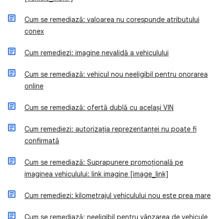
Cum se remediază: valoarea nu corespunde atributului
conex
Cum remediezi: imagine nevalidă a vehiculului
Cum se remediază: vehicul nou neeligibil pentru onorarea
online
Cum se remediază: ofertă dublă cu același VIN
Cum remediezi: autorizația reprezentanței nu poate fi
confirmată
Cum se remediază: Suprapunere promoțională pe
imaginea vehiculului: link imagine [image_link]
Cum remediezi: kilometrajul vehiculului nou este prea mare
Cum se remediază: neeligibil pentru vânzarea de vehicule