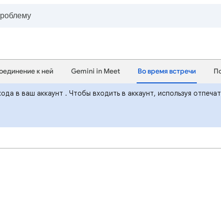
оединение к ней
Gemini in Meet
Во время встречи
П
ода в ваш аккаунт . Чтобы входить в аккаунт, используя отпеча