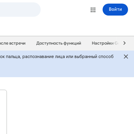
Войти
осле встречи
Доступность функций
Настройки Google M
ток пальца, распознавание лица или выбранный способ