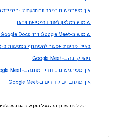
איך משתמשים במצב Companion ללמידה היברידית ולשיתוף פעולה
שימוש בטלפון לאודיו בפגישת וידאו
שימוש ב-Google Meet דרך Google Docs, ‏Sheets ו-Slides
באילו מדינות אפשר להשתתף בפגישות ב-Meet באמצעות הטלפון?
זיהוי קרבה ב-Google Meet
איך משתמשים בחדרי המתנה ב-Google Meet
איך מתחברים לחדרים ב-Google Meet
יכול להיות שהדף הזה מכיל תוכן שתורגם בטכנולוגיית AI. תרגומים כאלו עלולים להכיל שגיאו