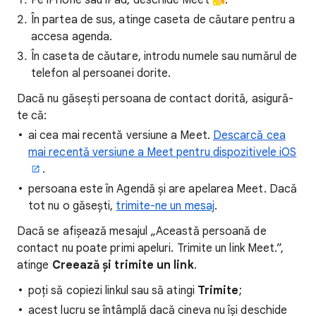
Pe iPhone sau iPad, deschide Meet
.
În partea de sus, atinge caseta de căutare pentru a
accesa agenda.
În caseta de căutare, introdu numele sau numărul de
telefon al persoanei dorite.
Dacă nu găsești persoana de contact dorită, asigură-
te că:
ai cea mai recentă versiune a Meet.
Descarcă cea
mai recentă versiune a Meet pentru dispozitivele iOS
.
persoana este în Agendă și are apelarea Meet. Dacă
tot nu o găsești,
trimite-ne un mesaj
.
Dacă se afișează mesajul „Această persoană de
contact nu poate primi apeluri. Trimite un link Meet.”,
atinge
Creează și trimite un link
.
poți să copiezi linkul sau să atingi
Trimite
;
acest lucru se întâmplă dacă cineva nu își deschide