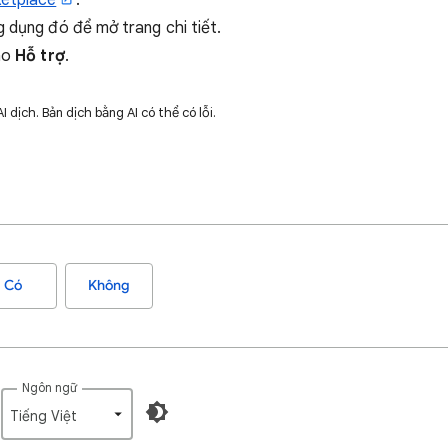
etplace
.
 dụng đó để mở trang chi tiết.
vào
Hỗ trợ
.
dịch. Bản dịch bằng AI có thể có lỗi.
Có
Không
Ngôn ngữ
Tiếng Việt‎