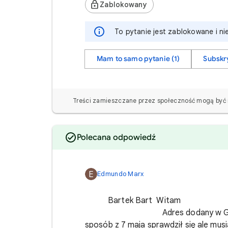
Zablokowany
To pytanie jest zablokowane i n
Mam to samo pytanie (1)
Subskr
Treści zamieszczane przez społeczność mogą być n
Polecana odpowiedź
E
Edmundo Marx
Bartek
Adres dodany w GM. Miałem 
sposób z 7 maja sprawdził się ale mu