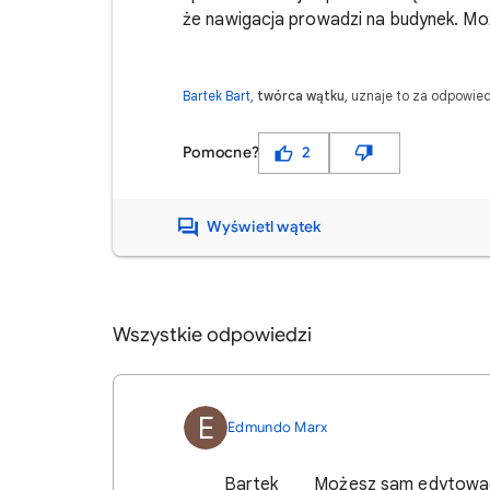
że nawigacja prowadzi na budynek.
Pozdraw
Bartek Bart
,
twórca wątku
, uznaje to za odpowie
Pomocne?
2
Wyświetl wątek
Wszystkie odpowiedzi
E
Edmundo Marx
Bartek Możesz sam edytować np. L