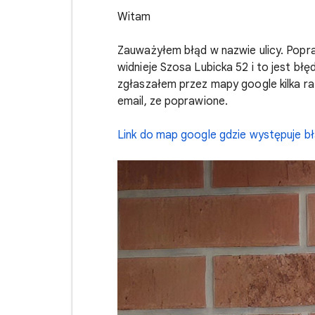
Witam
Zauważyłem błąd w nazwie ulicy. Pop
widnieje Szosa Lubicka 52 i to jest b
zgłaszałem przez mapy google kilka ra
email, ze poprawione.
Link do map google gdzie występuje bł