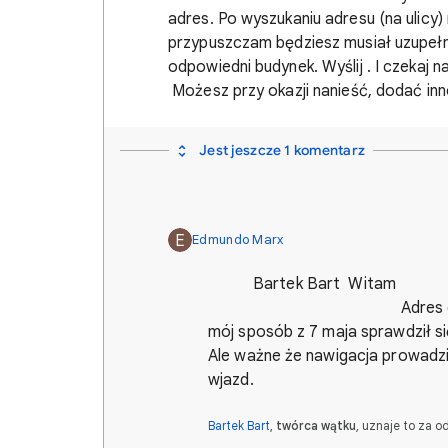
adres. Po wyszukaniu adresu (na ulicy)
przypuszczam będziesz musiał uzupełn
odpowiedni budynek. Wyślij . I czeka
Możesz przy okazji nanieść, dodać inne
Jest jeszcze 1 komentarz
E
Edmundo Marx
Bartek
Adres dodany w GM. M
mój sposób z 7 maja sprawdził s
Ale ważne że nawigacja prowadzi
wjazd. P
Bartek Bart
,
twórca wątku
, uznaje to za 