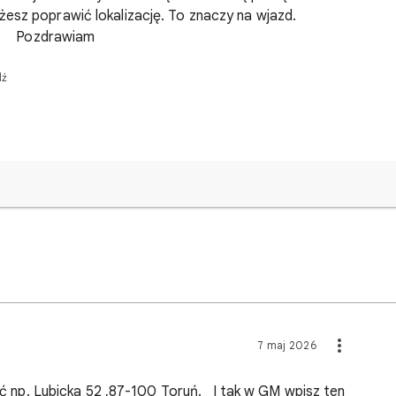
 Możesz poprawić lokalizację. To znaczy na wjazd.
iam
dź
7 maj 2026
ubicka 52 ,87-100 Toruń. I tak w GM wpisz ten