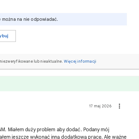
ie można na nie odpowiadać.
ybuj
iezweryfikowane lub nieaktualne.
Więcej informacji
17 maj 2026
 Bart Witam
duży problem aby dodać. Podany mój
siałem jeszcze wykonać inną dodatkową pracę. Ale ważne