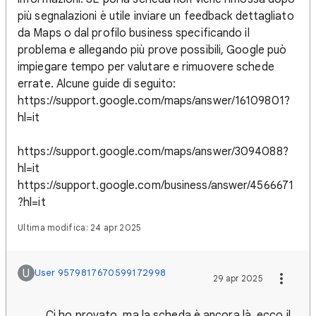
più segnalazioni è utile inviare un feedback dettagliato
da Maps o dal profilo business specificando il
problema e allegando più prove possibili, Google può
impiegare tempo per valutare e rimuovere schede
errate. Alcune guide di seguito:
https://support.google.com/maps/answer/16109801?
hl=it
https://support.google.com/maps/answer/3094088?
hl=it
https://support.google.com/business/answer/4566671
?hl=it
Ultima modifica: 24 apr 2025
U
User 9579817670599172998
29 apr 2025
Ci ho provato, ma la scheda è ancora là, ecco il