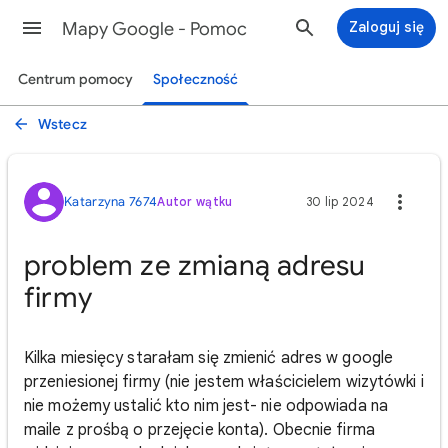
Mapy Google - Pomoc
Zaloguj się
Centrum pomocy
Społeczność
Wstecz
Katarzyna 7674
Autor wątku
30 lip 2024
problem ze zmianą adresu
firmy
Kilka miesięcy starałam się zmienić adres w google
przeniesionej firmy (nie jestem właścicielem wizytówki i
nie możemy ustalić kto nim jest- nie odpowiada na
maile z prośbą o przejęcie konta). Obecnie firma