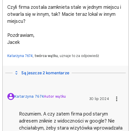
Czyli firma zostala zamknieta stale w jednym miejscu i
otwarla się w innym, tak? Macie teraz lokal w innym
miejscu?
Pozdrawiam,
Jacek
Katarzyna 7674
,
twórca wątku
, uznaje to za odpowiedź
Są jeszcze 2 komentarze
Katarzyna 7674
Autor wątku
30 lip 2024
Rozumiem. A czy zatem firma pod starym
adresem zniknie z widoczności w google? Nie
chciałabym, żeby stara wizytówka wprowadzała