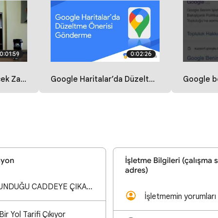
0:01:59
0:02:26
ı İsmail Onat Özyurt
Google Haritalar’da Düzeltme Önerisi Gönderme
Google benim işle
syon
İşletme Bilgileri (çalışma s
adres)
ECZANEMİN BULUNDUĞU CADDEYE ÇIKAN YENİ Bİ KAVŞAK YAPILDI. YAKLAŞIK 1 YILDIR BUNU EKLETMEYE ÇALIŞIYRM
ir Yol Tarifi Çıkıyor