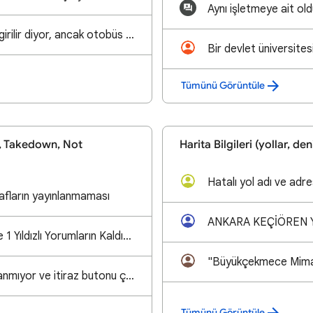
harita da araç ile girilir diyor, ancak otobüs bu yola giremez işareti olmadığı için birçok noktada
Tümünü Görüntüle
, Takedown, Not
Harita Bilgileri (yollar, de
Hatalı yol adı ve adres
afların yayınlanmaması
Organize ve Sahte 1 Yıldızlı Yorumların Kaldırılması Talebi (Spam / Çıkar Çatışması)
Yorumlarım yayınlanmıyor ve itiraz butonu çıkmıyor (Sistemsel Hata)
Tümünü Görüntüle