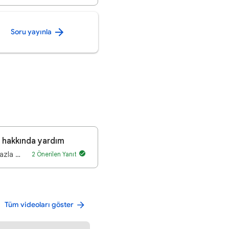
Soru yayınla
i hakkında yardım
Merhabalar öncelikle, Yaklaşık bir aydır aynı işletmeye ait olduğunu düşündüğüm birden fazla Google …
2 Önerilen Yanıt
Tüm videoları göster