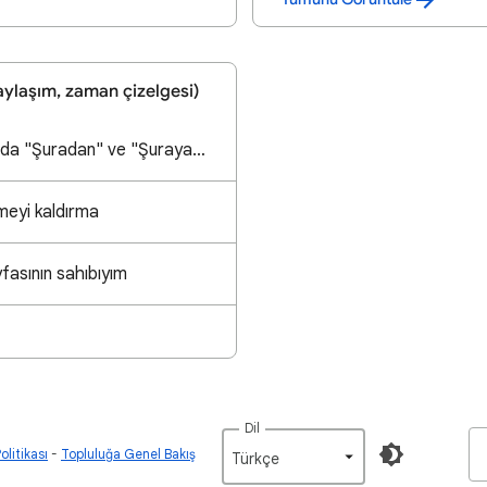
ylaşım, zaman çizelgesi)
Konum Paylaşımında "Şuradan" ve "Şuraya" ibareleri
meyi kaldırma
fasının sahıbıyım
Dil
olitikası
Topluluğa Genel Bakış
Türkçe‎