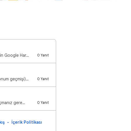
nin Google Har…
0 Yanıt
konum geçmişi)…
0 Yanıt
 açmanız gere…
0 Yanıt
kış
İçerik Politikası