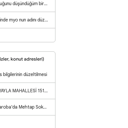
Aynı işletmeye ait olduğunu düşündüğüm birden fazla Google İşletme Profili hakkında yardım
Bir devlet üniversitesinde myo nun adını düzenliyorum neden kabul edilmiyor?
nizler, konut adresleri)
 bilgilerinin düzeltilmesi
ANKARA KEÇİÖREN YAYLA MAHALLESİ 1513. SOKAK İSİMLENDİRME HATASI
"Büyükçekmece Mimaroba'da Mehtap Sokak, Mehtap 2 Sokak olarak düzeltilmeli