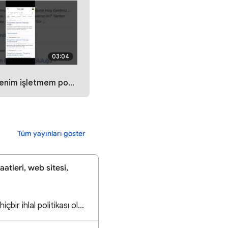
03:04
tmem posta gelmeme sorunu giderme
Tüm yayınları göster
aatleri, web sitesi,
İşletmemin yorumları hiçbir ihlal politikası olmaksızın siliniyor.