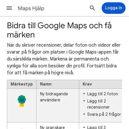
Maps Hjälp
Logga in
Bidra till Google Maps och få
märken
När du skriver recensioner, delar foton och videor eller
svarar på frågor om platser i Google Maps-appen får
du särskilda märken. Märkena är permanenta och
synliga för alla som besöker din profil. Fortsätt bidra
för att få märken på högre nivå.
Märkestyp
Namn
Krav
Ny bidragande
Lägg till 2 foton
användare
Lägg till 2
recensioner
Svara på 2 frågor
Ny granskare
Lägg till 3