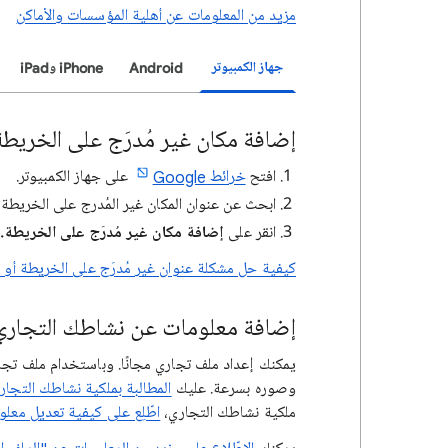
مزيد من المعلومات عن أهلية المؤسسات والأماكن
جهاز الكمبيوتر
Android
iPhone وiPad
إضافة مكان غير مُدرَج على الخريطة
افتح
خرائط Google
على جهاز الكمبيوتر.
ابحث عن عنوان المكان غير المُدرج على الخريطة.
انقر على
إضافة مكان غير مُدرَج على الخريطة.
كيفية حل مشكلة عنوان غير مُدرَج على الخريطة 
إضافة معلومات عن نشاطك التجاري
يمكنك إعداد ملف تجاري مجانًا. وباستخدام ملف تج
وصوره بسرعة. عليك
المطالبة بملكية نشاطك التجاري 
ملكية نشاطك التجاري،
اطّلِع على كيفية تعديل معل