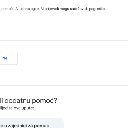
 pomoću AI tehnologije. AI prijevodi mogu sadržavati pogreške.
Ne
 li dodatnu pomoć?
lijedite ove upute:
te u zajednici za pomoć