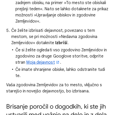
zadnjem obisku, na primer »To mesto ste obiskali
prejšnji teden«. Nato se lahko dotaknete za prikaz
možnosti »Upravljanje obiskov in zgodovine
Zemljevidov«.
Če želite izbrisati dejavnost, povezano s tem
mestom, se pri možnosti »Nedavna zgodovina
Zemljevidov« dotaknite
Izbriši
.
Če si želite ogledati vso zgodovino Zemljevidov in
zgodovino za druge Googlove storitve, odprite
stran
Moja dejavnost
.
Če imate shranjene obiske, lahko odstranite tudi
te.
Vaša zgodovina Zemljevidov za to mesto, vključno s
starejšo in novejšo dejavnostjo, bo izbrisana.
Brisanje poročil o dogodkih, ki ste jih
ustvarili med vožnjo na delo in z dela