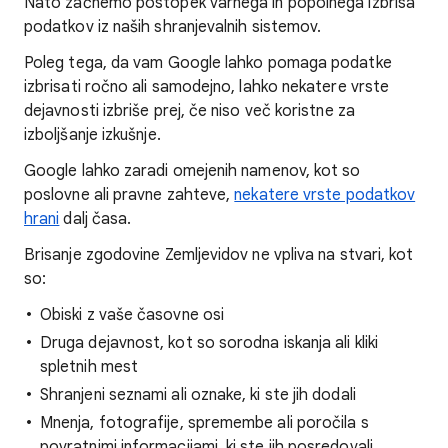
Nato začnemo postopek varnega in popolnega izbrisa
podatkov iz naših shranjevalnih sistemov.
Poleg tega, da vam Google lahko pomaga podatke
izbrisati ročno ali samodejno, lahko nekatere vrste
dejavnosti izbriše prej, če niso več koristne za
izboljšanje izkušnje.
Google lahko zaradi omejenih namenov, kot so
poslovne ali pravne zahteve,
nekatere vrste podatkov
hrani
dalj časa.
Brisanje zgodovine Zemljevidov ne vpliva na stvari, kot
so:
Obiski z vaše časovne osi
Druga dejavnost, kot so sorodna iskanja ali kliki
spletnih mest
Shranjeni seznami ali oznake, ki ste jih dodali
Mnenja, fotografije, spremembe ali poročila s
povratnimi informacijami, ki ste jih posredovali