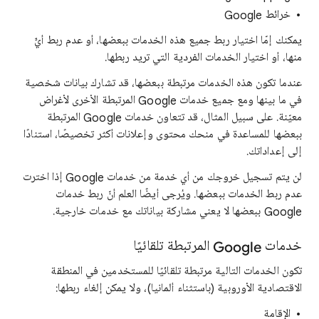
خرائط Google
يمكنك إمّا اختيار ربط جميع هذه الخدمات ببعضها، أو عدم ربط أيٍّ
منها، أو اختيار الخدمات الفردية التي تريد ربطها.
عندما تكون هذه الخدمات مرتبطة ببعضها، قد تشارك بيانات شخصية
في ما بينها ومع جميع خدمات Google المرتبطة الأخرى لأغراض
معيّنة. على سبيل المثال، قد تتعاون خدمات Google المرتبطة
ببعضها للمساعدة في منحك محتوى وإعلانات أكثر تخصيصًا، استنادًا
إلى إعداداتك.
لن يتم تسجيل خروجك من أي خدمة من خدمات Google إذا اخترت
عدم ربط الخدمات ببعضها. ويُرجى أيضًا العلم أنّ ربط خدمات
Google ببعضها لا يعني مشاركة بياناتك مع خدمات خارجية.
خدمات Google المرتبطة تلقائيًا
تكون الخدمات التالية مرتبطة تلقائيًا للمستخدمين في المنطقة
الاقتصادية الأوروبية (باستثناء ألمانيا)، ولا يمكن إلغاء ربطها:
الإقامة