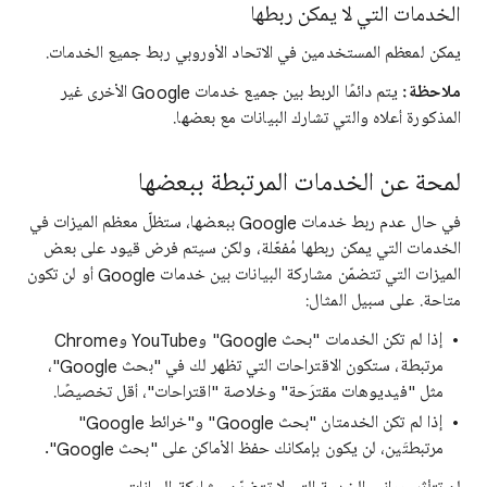
الخدمات التي لا يمكن ربطها
يمكن لمعظم المستخدمين في الاتحاد الأوروبي ربط جميع الخدمات.
ملاحظة:
يتم دائمًا الربط بين جميع خدمات Google الأخرى غير
المذكورة أعلاه والتي تشارك البيانات مع بعضها.
لمحة عن الخدمات المرتبطة ببعضها
في حال عدم ربط خدمات Google ببعضها، ستظلّ معظم الميزات في
الخدمات التي يمكن ربطها مُفعّلة، ولكن سيتم فرض قيود على بعض
الميزات التي تتضمّن مشاركة البيانات بين خدمات Google أو لن تكون
متاحة. على سبيل المثال:
إذا لم تكن الخدمات "بحث Google" وYouTube وChrome
مرتبطة، ستكون الاقتراحات التي تظهر لك في "بحث Google"،
مثل "فيديوهات مقترَحة" وخلاصة "اقتراحات"، أقل تخصيصًا.
إذا لم تكن الخدمتان "بحث Google" و"خرائط Google"
مرتبطتَين، لن يكون بإمكانك حفظ الأماكن على "بحث Google".