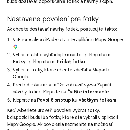
bude dostávať odporúčania fotiek a návrhy skupín.
Nastavene povolení pre fotky
Ak chcete dostávať návrhy fotiek, postupujte takto:
V iPhone alebo iPade otvorte aplikáciu Mapy Google
.
Vyberte alebo vyhľadajte miesto
klepnite na
Fotky
klepnite na
Pridať fotku
.
Vyberte fotky, ktoré chcete zdieľať v Mapách
Google.
Pred odoslaním sa môže zobraziť výzva Zapnúť
návrhy fotiek. Klepnite na
Ďalšie informácie
.
Klepnite na
Povoliť prístup ku všetkým fotkám
.
Keď vyberiete úroveň povolení Vybrať fotky,
k dispozícii budú iba fotky, ktoré ste vybrali v aplikácii
Mapy Google. Ak povolenia nezmeníte na možnosť