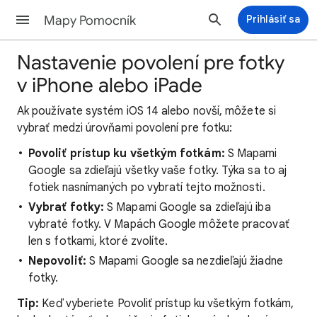
Mapy Pomocník
Prihlásiť sa
Nastavenie povolení pre fotky
v iPhone alebo iPade
Ak používate systém iOS 14 alebo novší, môžete si
vybrať medzi úrovňami povolení pre fotku:
Povoliť prístup ku všetkým fotkám:
S Mapami
Google sa zdieľajú všetky vaše fotky. Týka sa to aj
fotiek nasnímaných po vybratí tejto možnosti.
Vybrať fotky:
S Mapami Google sa zdieľajú iba
vybraté fotky. V Mapách Google môžete pracovať
len s fotkami, ktoré zvolíte.
Nepovoliť:
S Mapami Google sa nezdieľajú žiadne
fotky.
Tip:
Keď vyberiete Povoliť prístup ku všetkým fotkám,