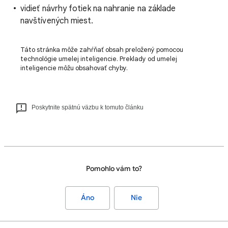
vidieť návrhy fotiek na nahranie na základe
navštívených miest.
Táto stránka môže zahŕňať obsah preložený pomocou
technológie umelej inteligencie. Preklady od umelej
inteligencie môžu obsahovať chyby.
Poskytnite spätnú väzbu k tomuto článku
Pomohlo vám to?
Áno
Nie