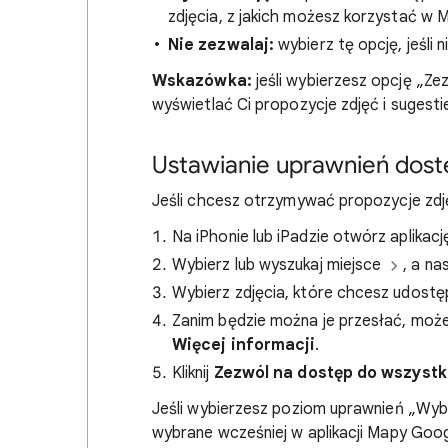
zdjęcia, z jakich możesz korzystać w
Nie zezwalaj:
wybierz tę opcję, jeśl
Wskazówka:
jeśli wybierzesz opcję „Ze
wyświetlać Ci propozycje zdjęć i sugest
Ustawianie uprawnień dost
Jeśli chcesz otrzymywać propozycje zdj
Na iPhonie lub iPadzie otwórz aplika
Wybierz lub wyszukaj miejsce
, a na
Wybierz zdjęcia, które chcesz udost
Zanim będzie można je przesłać, może 
Więcej informacji
.
Kliknij
Zezwól na dostęp do wszystk
Jeśli wybierzesz poziom uprawnień „Wybie
wybrane wcześniej w aplikacji Mapy Goog