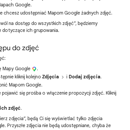
 Mapach Google.
i nie chcesz udostępniać Mapom Google żadnych zdjęć.
zwól na dostęp do wszystkich zdjęć”, będziemy
ie dotyczące ich grupowania.
ępu do zdjęć
ęć:
cję Mapy Google
.
stępnie kliknij kolejno
Zdjęcia
i
Dodaj zdjęcia
.
ępnić Mapom Google.
pojawić się prośba o włączenie propozycji zdjęć. Kliknij
ich zdjęć
.
rz zdjęcia”, będą Ci się wyświetlać tylko zdjęcia
le. Przyszłe zdjęcia nie będą udostępniane, chyba że