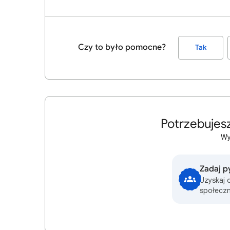
Czy to było pomocne?
Tak
Potrzebujes
Wy
Zadaj p
Uzyskaj 
społeczn