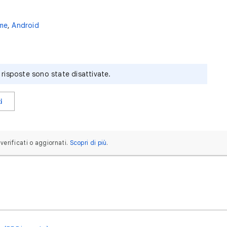
me
,
Android
risposte sono state disattivate.
i
erificati o aggiornati.
Scopri di più
.