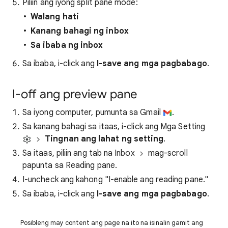
Piliin ang iyong split pane mode:
Walang hati
Kanang bahagi ng inbox
Sa ibaba ng inbox
Sa ibaba, i-click ang
I-save ang mga pagbabago
.
I-off ang preview pane
Sa iyong computer, pumunta sa Gmail
.
Sa kanang bahagi sa itaas, i-click ang Mga Setting
Tingnan ang lahat ng setting
.
Sa itaas, piliin ang tab na Inbox
mag-scroll
papunta sa Reading pane.
I-uncheck ang kahong "I-enable ang reading pane."
Sa ibaba, i-click ang
I-save ang mga pagbabago
.
Posibleng may content ang page na ito na isinalin gamit ang