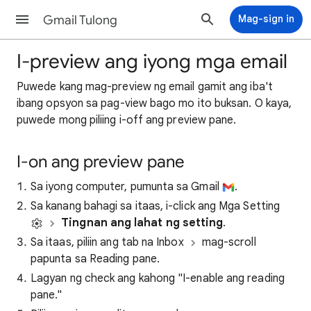
Gmail Tulong
Mag-sign in
I-preview ang iyong mga email
Puwede kang mag-preview ng email gamit ang iba't
ibang opsyon sa pag-view bago mo ito buksan. O kaya,
puwede mong piliing i-off ang preview pane.
I-on ang preview pane
Sa iyong computer, pumunta sa Gmail
.
Sa kanang bahagi sa itaas, i-click ang Mga Setting
Tingnan ang lahat ng setting
.
Sa itaas, piliin ang tab na Inbox
mag-scroll
papunta sa Reading pane.
Lagyan ng check ang kahong "I-enable ang reading
pane."