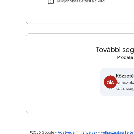
Küldjön visszajelzést a cikkről
További seg
Próbálja
Közzété
Válaszok
közösség
©2026 Google
Adatvédelmi irányelvek
Felhasználási felté