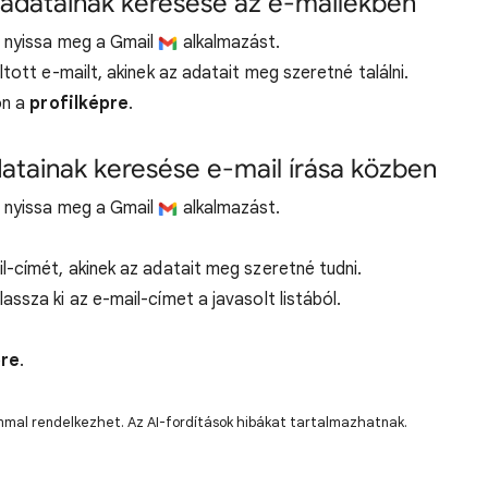
 adatainak keresése az e-mailekben
 nyissa meg a Gmail
alkalmazást.
tott e-mailt, akinek az adatait meg szeretné találni.
on a
profilképre
.
datainak keresése e-mail írása közben
 nyissa meg a Gmail
alkalmazást.
-címét, akinek az adatait meg szeretné tudni.
ssza ki az e-mail-címet a javasolt listából.
pre
.
lommal rendelkezhet. Az AI-fordítások hibákat tartalmazhatnak.