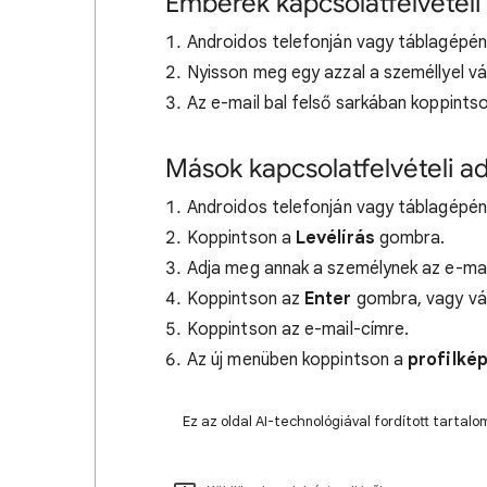
Emberek kapcsolatfelvételi
Androidos telefonján vagy táblagépén
Nyisson meg egy azzal a személlyel vál
Az e-mail bal felső sarkában koppints
Mások kapcsolatfelvételi a
Androidos telefonján vagy táblagépén
Koppintson a
Levélírás
gombra.
Adja meg annak a személynek az e-mail
Koppintson az
Enter
gombra, vagy vála
Koppintson az e-mail-címre.
Az új menüben koppintson a
profilké
Ez az oldal AI-technológiával fordított tarta