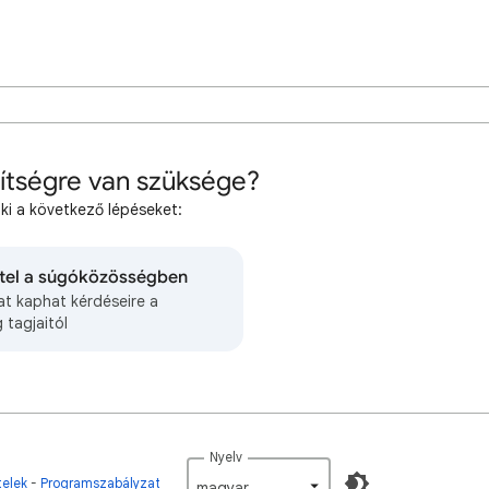
ítségre van szüksége?
 ki a következő lépéseket:
tel a súgóközösségben
at kaphat kérdéseire a
 tagjaitól
Nyelv
telek
Programszabályzat
magyar‎