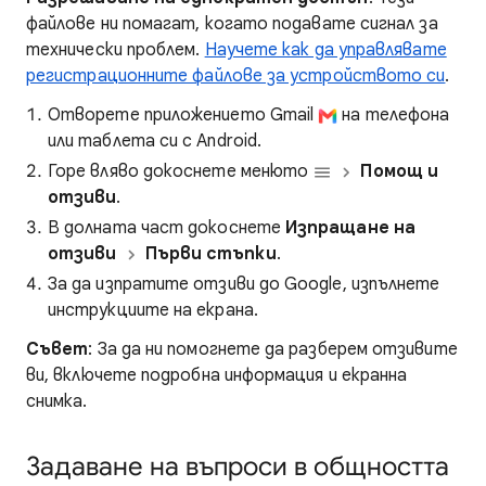
файлове ни помагат, когато подавате сигнал за
технически проблем.
Научете как да управлявате
регистрационните файлове за устройството си
.
Отворете приложението Gmail
на телефона
или таблета си с Android.
Горе вляво докоснете менюто
Помощ и
отзиви
.
В долната част докоснете
Изпращане на
отзиви
Първи стъпки
.
За да изпратите отзиви до Google, изпълнете
инструкциите на екрана.
Съвет
: За да ни помогнете да разберем отзивите
ви, включете подробна информация и екранна
снимка.
Задаване на въпроси в общността