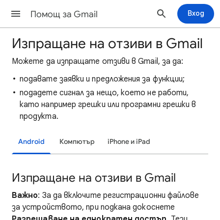
Помощ за Gmail
Вход
Изпращане на отзиви в Gmail
Можете да изпращате отзиви в Gmail, за да:
подавате заявки и предложения за функции;
подадете сигнал за нещо, което не работи,
като например грешки или програмни грешки в
продукта.
Android
Компютър
iPhone и iPad
Изпращане на отзиви в Gmail
Важно
: За да включите регистрационни файлове
за устройството, при подкана докоснете
Разрешаване на еднократен достъп
. Тези