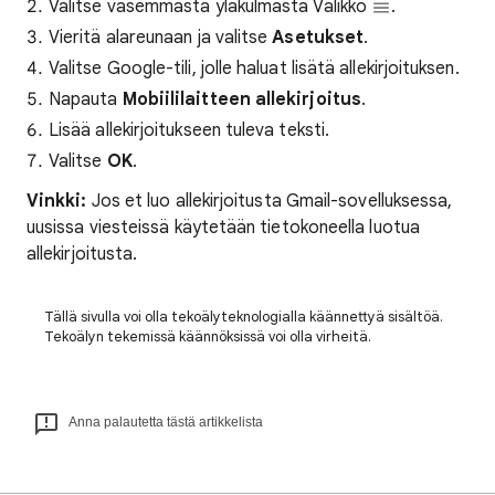
Valitse vasemmasta yläkulmasta Valikko
.
Vieritä alareunaan ja valitse
Asetukset
.
Valitse Google-tili, jolle haluat lisätä allekirjoituksen.
Napauta
Mobiililaitteen
allekirjoitus
.
Lisää allekirjoitukseen tuleva teksti.
Valitse
OK
.
Vinkki:
Jos et luo allekirjoitusta Gmail-sovelluksessa,
uusissa viesteissä käytetään tietokoneella luotua
allekirjoitusta.
Tällä sivulla voi olla tekoälyteknologialla käännettyä sisältöä.
Tekoälyn tekemissä käännöksissä voi olla virheitä.
Anna palautetta tästä artikkelista