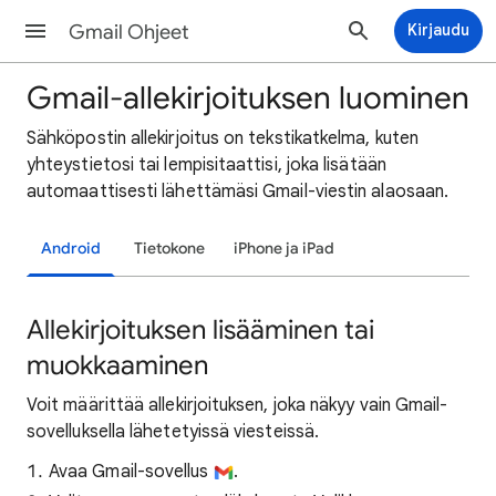
Gmail Ohjeet
Kirjaudu
Gmail-allekirjoituksen luominen
Sähköpostin
allekirjoitus on tekstikatkelma, kuten
yhteystietosi tai lempisitaattisi, joka lisätään
automaattisesti lähettämäsi Gmail-viestin alaosaan.
Android
Tietokone
iPhone ja iPad
Allekirjoituksen lisääminen tai
muokkaaminen
Voit määrittää allekirjoituksen, joka näkyy vain Gmail-
sovelluksella lähetetyissä viesteissä.
Avaa Gmail-sovellus
.