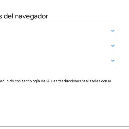
s del navegador
raducido con tecnología de IA. Las traducciones realizadas con IA