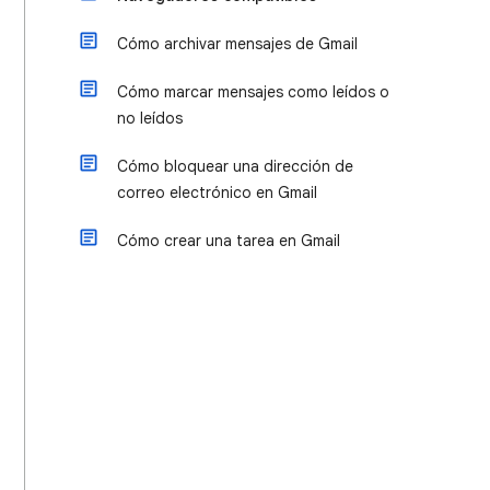
Cómo archivar mensajes de Gmail
Cómo marcar mensajes como leídos o
no leídos
Cómo bloquear una dirección de
correo electrónico en Gmail
Cómo crear una tarea en Gmail