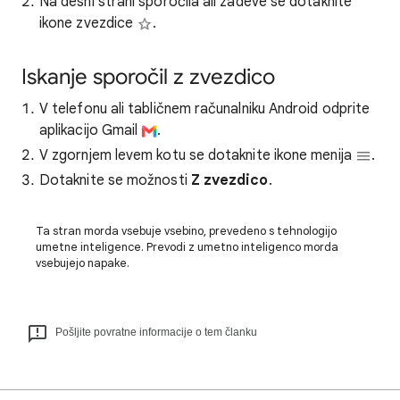
Na desni strani sporočila ali zadeve se dotaknite
ikone zvezdice
.
Iskanje sporočil z zvezdico
V telefonu ali tabličnem računalniku Android odprite
aplikacijo Gmail
.
V zgornjem levem kotu se dotaknite ikone menija
.
Dotaknite se možnosti
Z zvezdico
.
Ta stran morda vsebuje vsebino, prevedeno s tehnologijo
umetne inteligence. Prevodi z umetno inteligenco morda
vsebujejo napake.
Pošljite povratne informacije o tem članku