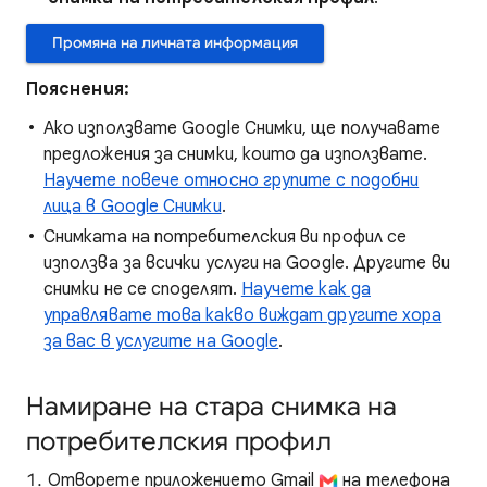
Промяна на личната информация
Пояснения:
Ако използвате Google Снимки, ще получавате
предложения за снимки, които да използвате.
Научете повече относно групите с подобни
лица в Google Снимки
.
Снимката на потребителския ви профил се
използва за всички услуги на Google. Другите ви
снимки не се споделят.
Научете как да
управлявате това какво виждат другите хора
за вас в услугите на Google
.
Намиране на стара снимка на
потребителския профил
Отворете приложението Gmail
на телефона