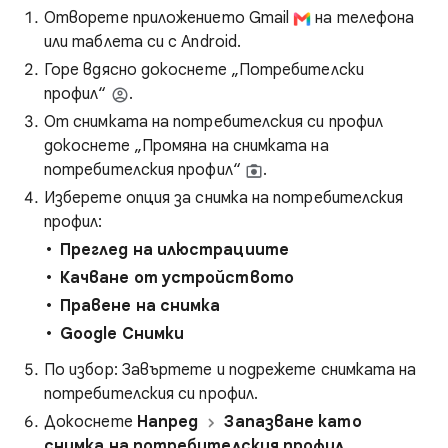
Отворете приложението Gmail
на телефона
или таблета си с Android.
Горе вдясно докоснете „Потребителски
профил“
.
От снимката на потребителския си профил
докоснете „Промяна на снимката на
потребителския профил“
.
Изберете опция за снимка на потребителския
профил:
Преглед на илюстрациите
Качване от устройството
Правене на снимка
Google Снимки
По избор: Завъртете и подрежете снимката на
потребителския си профил.
Докоснете
Напред
Запазване като
снимка на потребителския профил
.