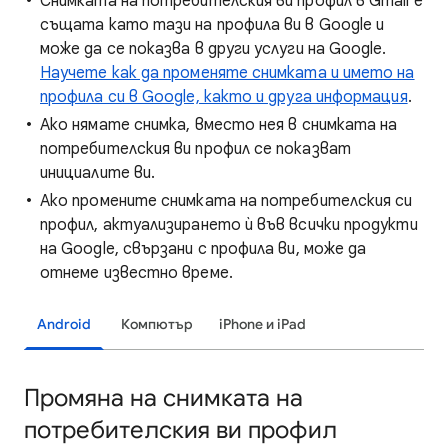
Снимката на потребителския ви профил в Gmail е
същата като тази на профила ви в Google и
може да се показва в други услуги на Google.
Научете как да променяте снимката и името на
профила си в Google, както и друга информация
.
Ако нямате снимка, вместо нея в снимката на
потребителския ви профил се показват
инициалите ви.
Ако промените снимката на потребителския си
профил, актуализирането ѝ във всички продукти
на Google, свързани с профила ви, може да
отнеме известно време.
Android
Компютър
iPhone и iPad
Промяна на снимката на
потребителския ви профил