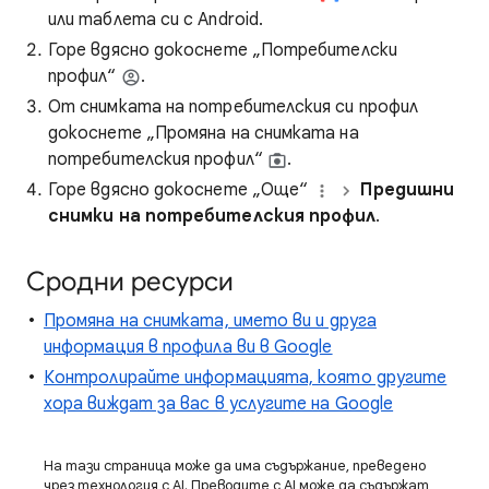
или таблета си с Android.
Горе вдясно докоснете „Потребителски
профил“
.
От снимката на потребителския си профил
докоснете „Промяна на снимката на
потребителския профил“
.
Горе вдясно докоснете „Още“
Предишни
снимки на потребителския профил
.
Сродни ресурси
Промяна на снимката, името ви и друга
информация в профила ви в Google
Контролирайте информацията, която другите
хора виждат за вас в услугите на Google
На тази страница може да има съдържание, преведено
чрез технология с AI. Преводите с AI може да съдържат