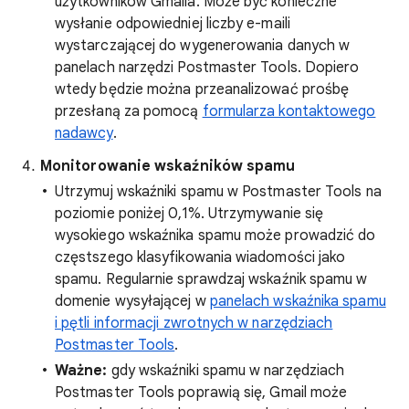
użytkowników Gmaila. Może być konieczne
wysłanie odpowiedniej liczby e-maili
wystarczającej do wygenerowania danych w
panelach narzędzi Postmaster Tools. Dopiero
wtedy będzie można przeanalizować prośbę
przesłaną za pomocą
formularza kontaktowego
nadawcy
.
Monitorowanie wskaźników spamu
Utrzymuj wskaźniki spamu w Postmaster Tools na
poziomie poniżej 0,1%. Utrzymywanie się
wysokiego wskaźnika spamu może prowadzić do
częstszego klasyfikowania wiadomości jako
spamu. Regularnie sprawdzaj wskaźnik spamu w
domenie wysyłającej w
panelach wskaźnika spamu
i pętli informacji zwrotnych w narzędziach
Postmaster Tools
.
Ważne:
gdy wskaźniki spamu w narzędziach
Postmaster Tools poprawią się, Gmail może