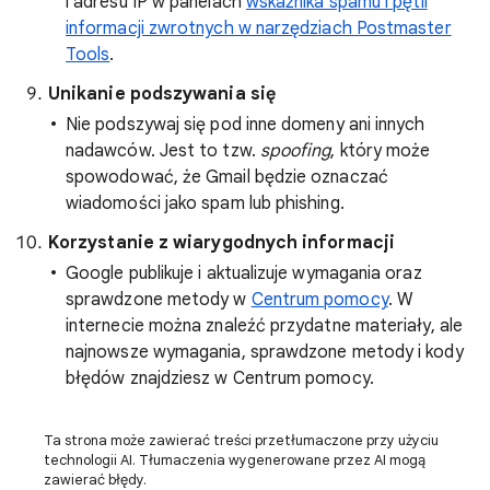
i adresu IP w panelach
wskaźnika spamu i pętli
informacji zwrotnych w narzędziach Postmaster
Tools
.
Unikanie podszywania się
Nie podszywaj się pod inne domeny ani innych
nadawców. Jest to tzw.
spoofing
, który może
spowodować, że Gmail będzie oznaczać
wiadomości jako spam lub phishing.
Korzystanie z wiarygodnych informacji
Google publikuje i aktualizuje wymagania oraz
sprawdzone metody w
Centrum pomocy
. W
internecie można znaleźć przydatne materiały, ale
najnowsze wymagania, sprawdzone metody i kody
błędów znajdziesz w Centrum pomocy.
Ta strona może zawierać treści przetłumaczone przy użyciu
technologii AI. Tłumaczenia wygenerowane przez AI mogą
zawierać błędy.