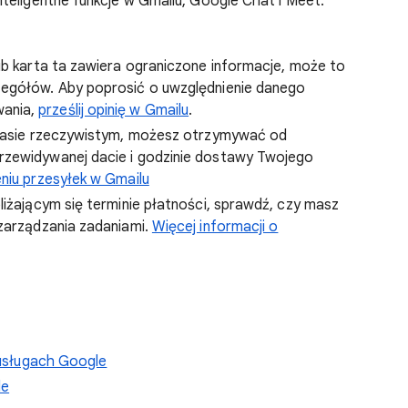
teligentne funkcje w Gmailu, Google Chat i Meet.
lub karta ta zawiera ograniczone informacje, może to
zegółów. Aby poprosić o uwzględnienie danego
wania,
prześlij opinię w Gmailu
.
 czasie rzeczywistym, możesz otrzymywać od
rzewidywanej dacie i godzinie dostawy Twojego
eniu przesyłek w Gmailu
liżającym się terminie płatności, sprawdź, czy masz
 zarządzania zadaniami.
Więcej informacji o
w usługach Google
le