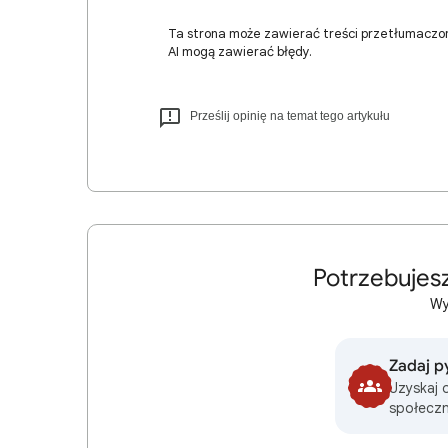
Ta strona może zawierać treści przetłumaczo
AI mogą zawierać błędy.
Prześlij opinię na temat tego artykułu
Potrzebujes
Wy
Zadaj p
Uzyskaj 
społeczn