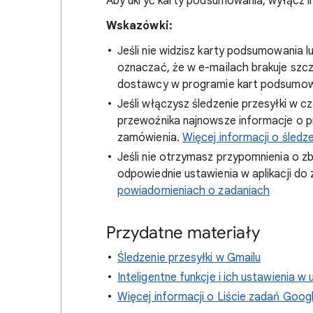
Aby ukryć karty podsumowania, wyłącz in
Wskazówki:
Jeśli nie widzisz karty podsumowania 
oznaczać, że w e-mailach brakuje szc
dostawcy w programie kart podsumo
Jeśli włączysz śledzenie przesyłki w
przewoźnika najnowsze informacje o p
zamówienia.
Więcej informacji o śledz
Jeśli nie otrzymasz przypomnienia o zb
odpowiednie ustawienia w aplikacji do
powiadomieniach o zadaniach
Przydatne materiały
Śledzenie przesyłki w Gmailu
Inteligentne funkcje i ich ustawienia 
Więcej informacji o Liście zadań Goog