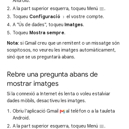
Android.
A la part superior esquerra, toqueu Menú
.
Toqueu
Configuració
el vostre compte.
A "Ús de dades", toqueu
Imatges
.
Toqueu
Mostra sempre
.
Nota
: si Gmail creu que un remitent o un missatge són
sospitosos, no veureu les imatges automàticament,
sinó que se us preguntarà abans.
Rebre una pregunta abans de
mostrar imatges
Si la connexió a Internet és lenta o voleu estalviar
dades mòbils, desactiveu les imatges.
Obriu l'aplicació Gmail
al telèfon o a la tauleta
Android.
A la part superior esquerra, toqueu Menú
.