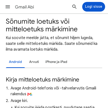
Gmail Abi
Logi sisse
Sõnumite loetuks või
mitteloetuks märkimine
Kui soovite meelde jätta, et sõnumit hiljem lugeda,
saate selle mitteloetuks märkida. Saate sõnumeid ka
ilma avamata loetuks märkida.
Android
Arvuti
iPhone ja iPad
Kirja mitteloetuks märkimine
Avage Android-telefonis või -tahvelarvutis Gmaili
rakendus
.
Avage kiri.
Kui soovite jääda postkasti, puudutage saatja