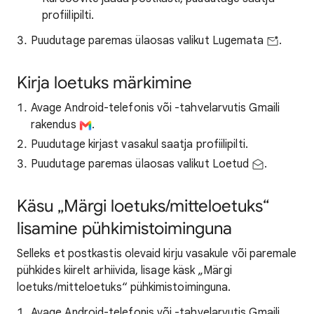
profiilipilti.
Puudutage paremas ülaosas valikut Lugemata
.
Kirja loetuks märkimine
Avage Android-telefonis või -tahvelarvutis Gmaili
rakendus
.
Puudutage kirjast vasakul saatja profiilipilti.
Puudutage paremas ülaosas valikut Loetud
.
Käsu „Märgi loetuks/mitteloetuks“
lisamine pühkimistoiminguna
Selleks et postkastis olevaid kirju vasakule või paremale
pühkides kiirelt arhiivida, lisage käsk „Märgi
loetuks/mitteloetuks“ pühkimistoiminguna.
Avage Android-telefonis või -tahvelarvutis Gmaili