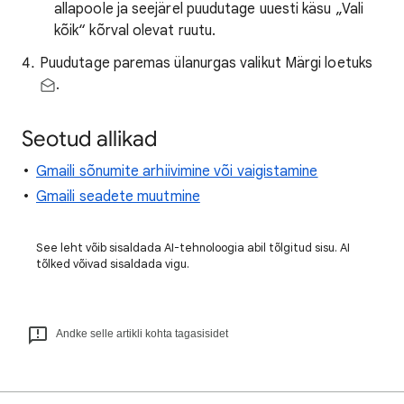
allapoole ja seejärel puudutage uuesti käsu „Vali
kõik“ kõrval olevat ruutu.
Puudutage paremas ülanurgas valikut Märgi loetuks
.
Seotud allikad
Gmaili sõnumite arhiivimine või vaigistamine
Gmaili seadete muutmine
See leht võib sisaldada AI-tehnoloogia abil tõlgitud sisu. AI
tõlked võivad sisaldada vigu.
Andke selle artikli kohta tagasisidet