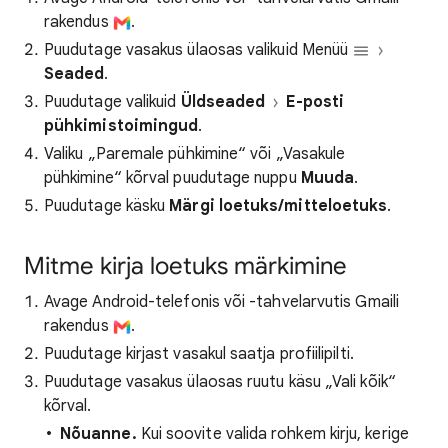
rakendus
.
Puudutage vasakus ülaosas valikuid Menüü
Seaded
.
Puudutage valikuid
Üldseaded
E-posti
pühkimistoimingud
.
Valiku „Paremale pühkimine“ või „Vasakule
pühkimine“ kõrval puudutage nuppu
Muuda
.
Puudutage käsku
Märgi loetuks/mitteloetuks
.
Mitme kirja loetuks märkimine
Avage Android-telefonis või -tahvelarvutis Gmaili
rakendus
.
Puudutage kirjast vasakul saatja profiilipilti.
Puudutage vasakus ülaosas ruutu käsu „Vali kõik“
kõrval.
Nõuanne.
Kui soovite valida rohkem kirju, kerige