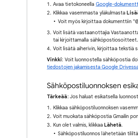
Avaa tietokoneella
Google-dokumentt
Klikkaa vasemmasta yläkulmasta
Lisä
Voit myös kirjoittaa dokumenttiin 
Voit lisätä vastaanottajia Vastaanotta
tai kirjoittamalla sähköpostiosoitteet
Voit lisätä aiherivin, kirjoittaa teksti
Vinkki
: Voit luonnostella sähköpostia 
tiedostojen jakamisesta Google Drivess
Sähköpostiluonnoksen esika
Tärkeää
: Jos haluat esikatsella luonnos
Klikkaa sähköpostiluonnoksen vasemm
Voit muokata sähköpostia Gmailin po
Kun olet valmis, klikkaa
Lähetä
.
Sähköpostiluonnos lähetetään tililtä,