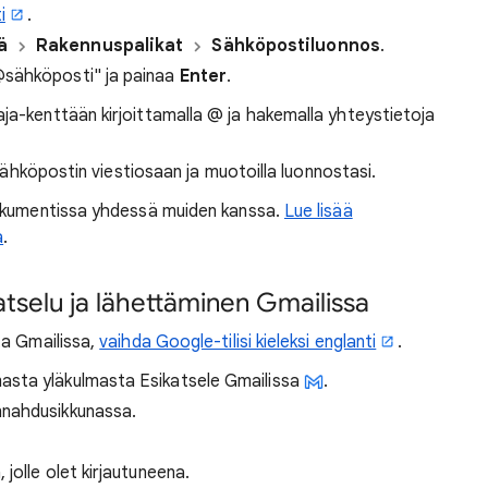
i
.
ä
Rakennuspalikat
Sähköpostiluonnos
.
"@sähköposti" ja painaa
Enter
.
ja-kenttään kirjoittamalla @ ja hakemalla yhteystietoja
.
ä sähköpostin viestiosaan ja muotoilla luonnostasi.
dokumentissa yhdessä muiden kanssa.
Lue lisää
a
.
tselu ja lähettäminen Gmailissa
ta Gmailissa,
vaihda Google-tilisi kieleksi englanti
.
asta yläkulmasta Esikatsele Gmailissa
.
nnahdusikkunassa.
 jolle olet kirjautuneena.