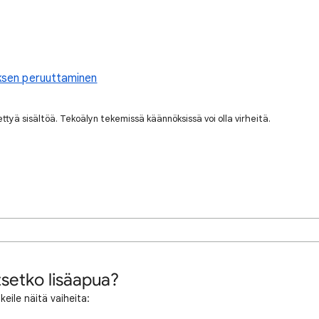
yksen peruuttaminen
nettyä sisältöä. Tekoälyn tekemissä käännöksissä voi olla virheitä.
tsetko lisäapua?
keile näitä vaiheita: