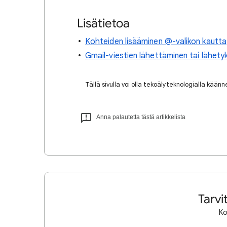
Lisätietoa
Kohteiden lisääminen @-valikon kautta
Gmail-viestien lähettäminen tai lähet
Tällä sivulla voi olla tekoälyteknologialla kään
Anna palautetta tästä artikkelista
Tarvi
Ko