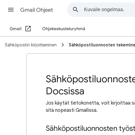
Gmail Ohjeet
Gmail
Ohjekeskusteluryhmä
Sähköpostin kirjoittaminen
Sähköpostiluonnosten tekemin
Sähköpostiluonnost
Docsissa
Jos käytät tietokonetta, voit kirjoittaa
sitä nopeasti Gmailissa.
Sähköpostiluonnosten työs