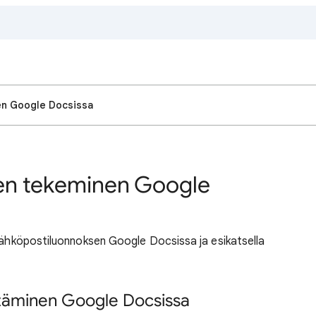
en Google Docsissa
en tekeminen Google
 sähköpostiluonnoksen Google Docsissa ja esikatsella
täminen Google Docsissa