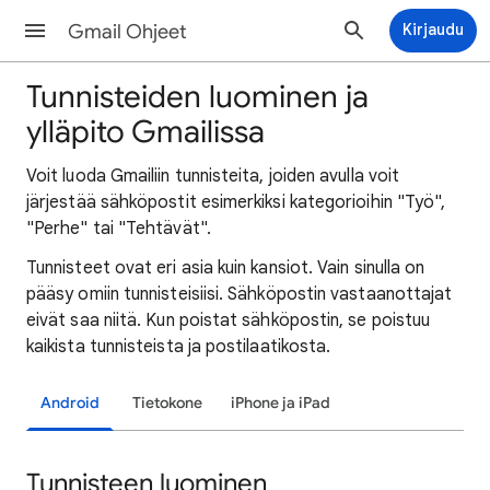
Gmail Ohjeet
Kirjaudu
Tunnisteiden luominen ja
ylläpito Gmailissa
Voit luoda Gmailiin tunnisteita, joiden avulla voit
järjestää sähköpostit esimerkiksi kategorioihin "Työ",
"Perhe" tai "Tehtävät".
Tunnisteet ovat eri asia kuin kansiot. Vain sinulla on
pääsy omiin tunnisteisiisi. Sähköpostin vastaanottajat
eivät saa niitä. Kun poistat sähköpostin, se poistuu
kaikista tunnisteista ja postilaatikosta.
Android
Tietokone
iPhone ja iPad
Tunnisteen luominen