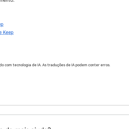
umento.
ep
le Keep
do com tecnologia de IA. As traduções de IA podem conter erros.