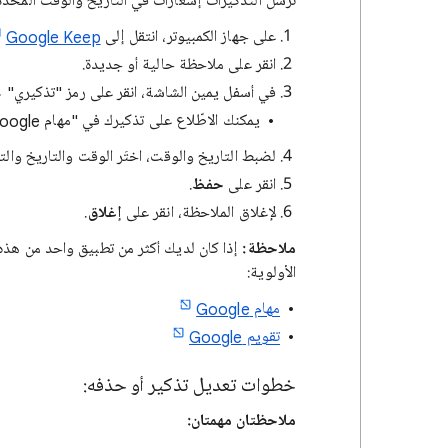
ترسل التذكيرات إشعارات في التاريخ والوقت المحدّدين وبع
على جهاز الكمبيوتر، انتقل إلى
Google Keep
انقر على ملاحظة حالية أو جديدة.
في أسفل يمين الشاشة، انقر على رمز "تذكيري"
يمكنك الاطّلاع على تذكيرك في "مهام Google" و"تقويم Google" وKeep.
لضبط التاريخ والوقت، اختَر الوقت والتاريخ والت
انقر على
حفظ
.
لإغلاق الملاحظة، انقر على
إغلاق
.
ملاحظة:
إذا كان لديك أكثر من تطبيق واحد من هذه الت
الأولوية:
مهام Google
تقويم Google
خطوات تعديل تذكير أو حذفه:
ملاحظتان مهمتان: