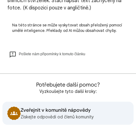
snímcích stvrzenek. Stačí napsat text zachycený na
fotce. (K dispozici pouze v angličtině.)
Na této stránce se může vyskytovat obsah přeložený pomocí
umělé inteligence. Překlady od AI můžou obsahovat chyby.
Pošlete nám připomínky k tomuto článku
Potřebujete další pomoc?
Vyzkoušejte tyto další kroky:
Zveřejnit v komunitě nápovědy
Získejte odpovědi od členů komunity