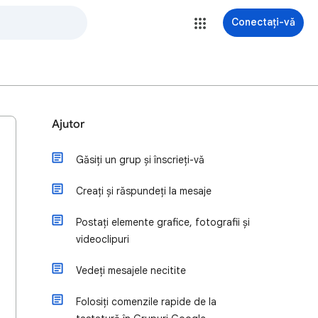
Conectați-vă
Ajutor
Găsiți un grup și înscrieți-vă
Creați și răspundeți la mesaje
Postați elemente grafice, fotografii și
videoclipuri
Vedeți mesajele necitite
Folosiți comenzile rapide de la