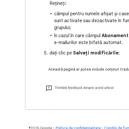
Rețineți:
câmpul pentru numele afișat și cas
sunt activate sau dezactivate în fun
grupului;
în cazul în care câmpul
Abonament
e-mailurilor este bifată automat.
dați clic pe
Salvați modificările
;
Această pagină ar putea include conținut tradus
Trimiteți feedback despre acest articol
©2026 Google
Politica de confidenţialitate
Condiţii de furn