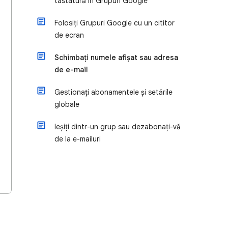
tastatură în Grupuri Google
Folosiți Grupuri Google cu un cititor
de ecran
Schimbați numele afișat sau adresa
de e-mail
Gestionați abonamentele și setările
globale
Ieșiți dintr-un grup sau dezabonați-vă
de la e-mailuri