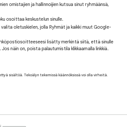
hmien omistajien ja hallinnoijien kutsua sinut ryhmäänsä,
joku osoittaa keskustelun sinulle.
oit valita oletuskielen, jolla Ryhmät ja kaikki muut Google-
köpostiosoitteeseesi lisätty merkintä siitä, että sinulle
 Jos näin on, poista palautumistila klikkaamalla linkkiä.
nettyä sisältöä. Tekoälyn tekemissä käännöksissä voi olla virheitä.
i