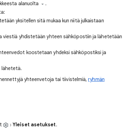
kkeesta alanuolta
.
ta:
etetään yksitellen sitä mukaa kun niitä julkaistaan
a viestiä yhdistetään yhteen sähköpostiin ja lähetetään
 yhteenvedot koostetaan yhdeksi sähköpostiksi ja
i lähetetä.
ennettyjä yhteenvetoja tai tiivistelmiä,
ryhmän
et
Yleiset asetukset
.