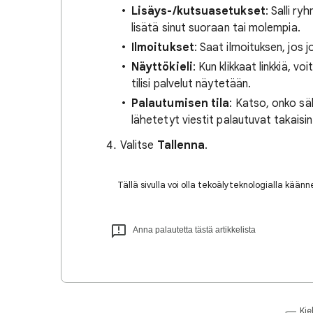
Lisäys-/kutsuasetukset
: Salli ry
lisätä sinut suoraan tai molempia.
Ilmoitukset
: Saat ilmoituksen, jos 
Näyttökieli
: Kun klikkaat linkkiä, v
tilisi palvelut näytetään.
Palautumisen tila
: Katso, onko säh
lähetetyt viestit palautuvat takaisin.
Valitse
Tallenna
.
Tällä sivulla voi olla tekoälyteknologialla kään
Anna palautetta tästä artikkelista
Kiel