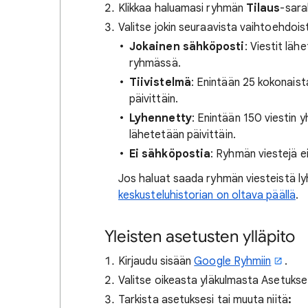
Klikkaa haluamasi ryhmän
Tilaus
-sara
Valitse jokin seuraavista vaihtoehdois
Jokainen sähköposti
: Viestit läh
ryhmässä.
Tiivistelmä
: Enintään 25 kokonaist
päivittäin.
Lyhennetty
: Enintään 150 viestin
lähetetään päivittäin.
Ei sähköpostia
: Ryhmän viestejä e
Jos haluat saada ryhmän viesteistä lyh
keskusteluhistorian on oltava päällä
.
Yleisten asetusten ylläpito
Kirjaudu sisään
Google Ryhmiin
.
Valitse oikeasta yläkulmasta Asetuks
Tarkista asetuksesi tai muuta niitä
: