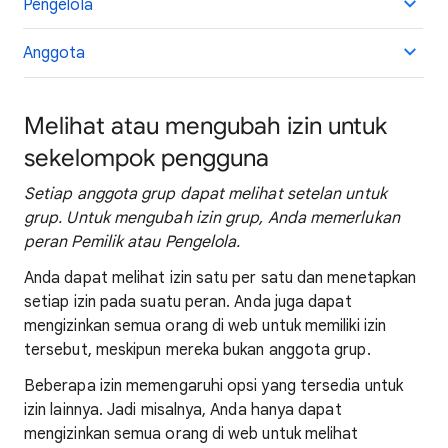
Pengelola
Anggota
Melihat atau mengubah izin untuk
sekelompok pengguna
Setiap anggota grup dapat melihat setelan untuk
grup. Untuk mengubah izin grup, Anda memerlukan
peran Pemilik atau Pengelola.
Anda dapat melihat izin satu per satu dan menetapkan
setiap izin pada suatu peran. Anda juga dapat
mengizinkan semua orang di web untuk memiliki izin
tersebut, meskipun mereka bukan anggota grup.
Beberapa izin memengaruhi opsi yang tersedia untuk
izin lainnya. Jadi misalnya, Anda hanya dapat
mengizinkan semua orang di web untuk melihat