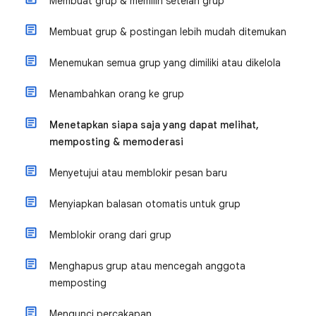
Membuat grup & memilih setelan grup
Membuat grup & postingan lebih mudah ditemukan
Menemukan semua grup yang dimiliki atau dikelola
Menambahkan orang ke grup
Menetapkan siapa saja yang dapat melihat,
memposting & memoderasi
Menyetujui atau memblokir pesan baru
Menyiapkan balasan otomatis untuk grup
Memblokir orang dari grup
Menghapus grup atau mencegah anggota
memposting
Mengunci percakapan