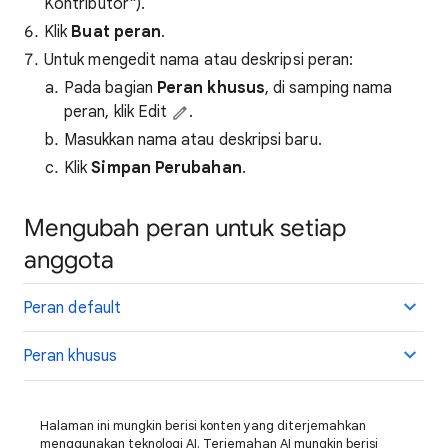
Kontributor").
Klik
Buat peran
.
Untuk mengedit nama atau deskripsi peran:
Pada bagian
Peran khusus
, di samping nama
peran, klik Edit
.
Masukkan nama atau deskripsi baru.
Klik
Simpan Perubahan
.
Mengubah peran untuk setiap
anggota
Peran default
Peran khusus
Halaman ini mungkin berisi konten yang diterjemahkan
menggunakan teknologi AI. Terjemahan AI mungkin berisi