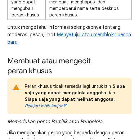
yang dapat
membuat, menghapus, dan
mengubah
memperbarui nama serta deskripsi
peran khusus
peran khusus.
Untuk mengetahui informasi selengkapnya tentang
moderasi pesan, lihat
Menyetujui atau memblokir pesan
baru
.
Membuat atau mengedit
peran khusus
Peran khusus tidak tersedia lagi untuk izin
Siapa
saja yang dapat mengelola anggota
dan
Siapa saja yang dapat melihat anggota
.
Pelajari lebih lanjut
Memerlukan peran Pemilik atau Pengelola.
Jika menginginkan peran yang berbeda dengan peran