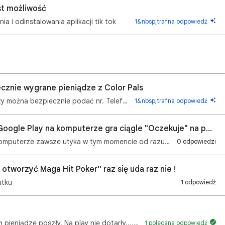
st możliwość
ia i odinstalowania aplikacji tik tok
1&nbsp;trafna odpowiedź
cznie wygrane pieniądze z Color Pals
Czy gra Color Pals Jest grą bezpieczną Czy można bezpiecznie podać nr. Telefonu by otrzymać wygrane …
1&nbsp;trafna odpowiedź
Podczas instalowania gry przez Gry Google Play na komputerze gra ciągle "Oczekuje" na pobranie.
Kiedy próbuję pobrać jakąkolwiek grę na komputerze zawsze utyka w tym momencie od razu po kliknięciu…
0 odpowiedzi
tworzyć Maga Hit Poker'' raz się uda raz nie !
utku
1 odpowiedź
Przelałem na play 15e. Na koncie bankowym pieniądze poszły. Na play nie dotarły.... 🤬
1 polecana odpowiedź