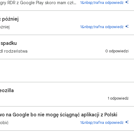
Dlaczego nie mogę pobrać i zainstalować gry RDR z Google Play skoro mam członkostwo Netflix i jestem…
1&nbsp;trafna odpowiedź
ć później
óźniej
1&nbsp;trafna odpowiedź
 spadku
 dl rodzeństwa
0 odpowiedzi
ozilla
1 odpowiedź
o na Google bo nie mogę ściągnąć aplikacji z Polski
robić
1&nbsp;trafna odpowiedź