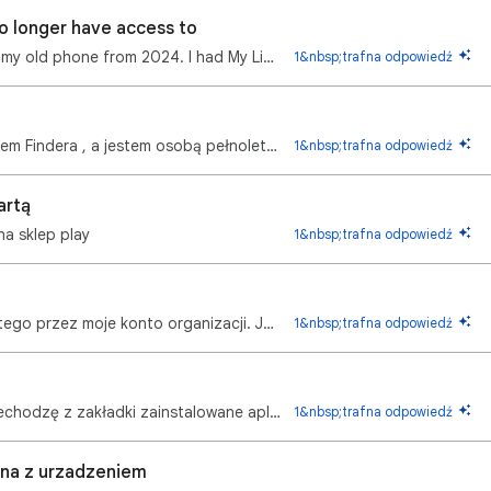
no longer have access to
I finally got my Google account back from my old phone from 2024. I had My Little Pony installed on …
1&nbsp;trafna odpowiedź
Dzień dobry, mam problem z zainstalowaniem Findera , a jestem osobą pełnoletnia . Z jakiego względu …
1&nbsp;trafna odpowiedź
artą
na sklep play
1&nbsp;trafna odpowiedź
Chcąc kupić subskrypcję nie mogę zrobić tego przez moje konto organizacji. Jest tylko możliwość zrob…
1&nbsp;trafna odpowiedź
Witam. Na moim koncie sklepu play jak przechodzę z zakładki zainstalowane aplikacje na niezainstalow…
1&nbsp;trafna odpowiedź
na z urzadzeniem