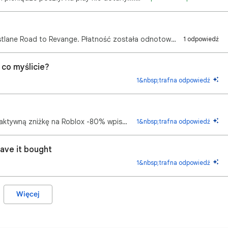
Niedawno doonałem zakupu w aplikacji Fastlane Road to Revange. Płatność została odnotowana przz bank…
1 odpowiedź
co myślicie?
1&nbsp;trafna odpowiedź
Próbuję zapłacić, korzystając z blika mam aktywną zniżkę na Roblox -80% wpisuje hasło i nagle wyskak…
1&nbsp;trafna odpowiedź
have it bought
1&nbsp;trafna odpowiedź
Więcej