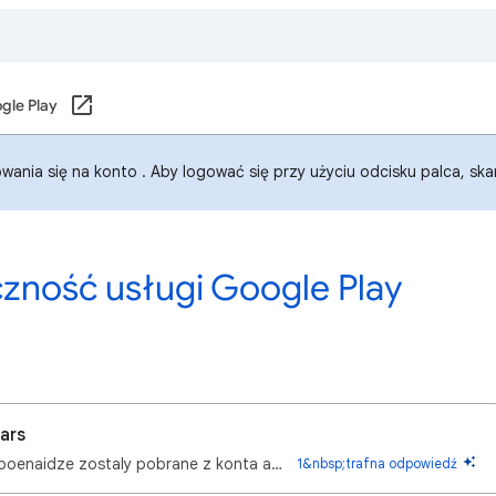
gle Play
wania się na konto . Aby logować się przy użyciu odcisku palca, sk
czność usługi Google Play
ars
Kupilem karnet zadymiarski w brawl stars i poenaidze zostaly pobrane z konta a karnetu nie mam
1&nbsp;trafna odpowiedź