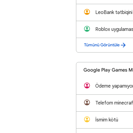
LeoBank tətbiqini
Tümünü Görüntüle
Google Play Games M
Ödeme yapamıyo
İsmim kötü