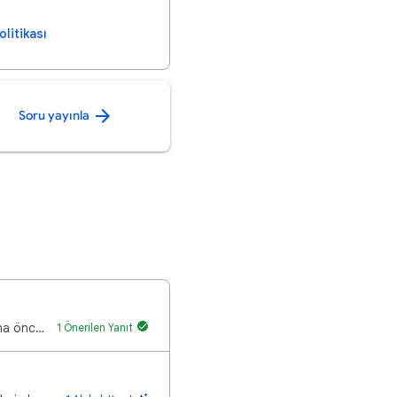
olitikası
Soru yayınla
Bir süredir ekteki hatayı alıyorum. Ülkem doğru ve güncel. Hiçbir değişiklik yapmadım. Daha önce böy…
1 Önerilen Yanıt