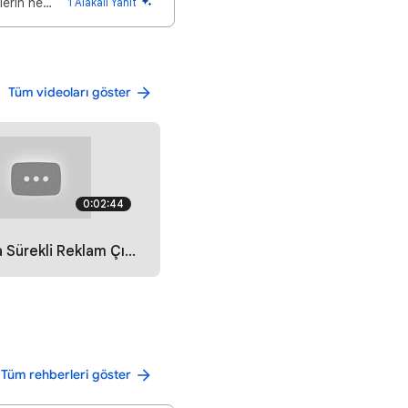
Play Store ücret iademi talep ediyorum. Bütün paralarımın iade edilmesini istiyorum, ürünlerin hepsi…
1 Alakalı Yanıt
Tüm videoları göster
0:02:44
 Reklam Çıkıyor" Sorununun Çözümü
Tüm rehberleri göster