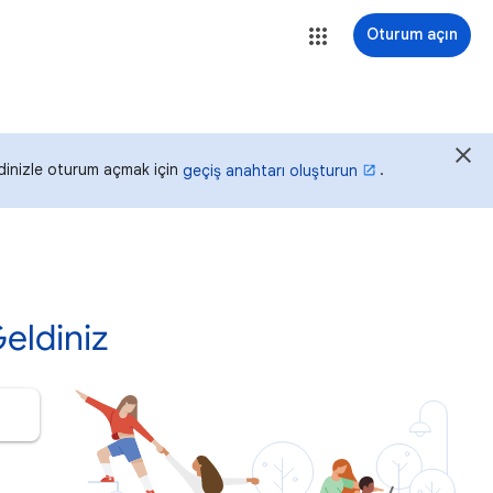
Oturum açın
idinizle oturum açmak için
.
geçiş anahtarı oluşturun
eldiniz