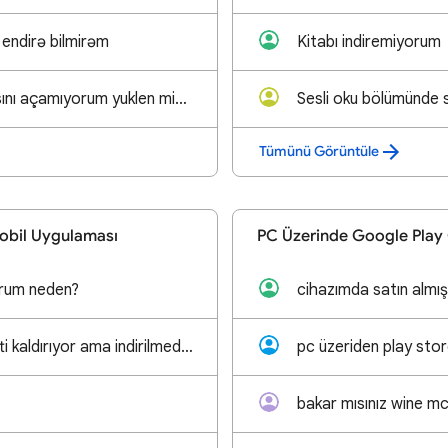
 endirə bilmirəm
Kitabı indiremiyorum
Roblox uygulamasını açamıyorum yuklen miyor ama eskiden oliyordu yardım edin lütfen
Tümünü Görüntüle
obil Uygulaması
PC Üzerinde Google Pla
rum neden?
Telefom minecrafti kaldırıyor ama indirilmedi 3 kere denedim