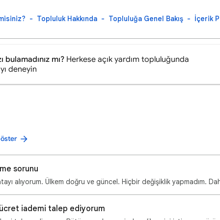
misiniz?
Topluluk Hakkında
Topluluğa Genel Bakış
İçerik P
zı bulamadınız mı?
Herkese açık yardım topluluğunda
yı deneyin
göster
eme sorunu
 ücret iademi talep ediyorum