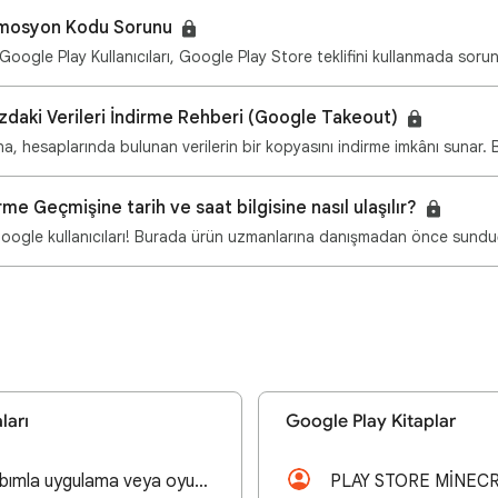
omosyon Kodu Sorunu
Google Play Kullanıcıları, Google Play Store teklifini kullanmada soru
daki Verileri İndirme Rehberi (Google Takeout)
na, hesaplarında bulunan verilerin bir kopyasını indirme imkânı sunar. 
me Geçmişine tarih ve saat bilgisine nasıl ulaşılır?
ları
Google Play Kitaplar
Google Play hesabımla uygulama veya oyun indiremiyorum. Ama diğer yerlerden indirmemde sıkıntı yok.
PLAY STORE MİNEC