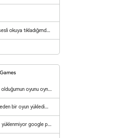
Sesli oku bölümünde sesli okuya tıkladığımda vızıltı sesi
y Games
cihazımda satın almış olduğumun oyunu oynayamıyorum çünkü gözükmüyor
pc üzeriden play storeden bir oyun yükledim benim pc sistemi oyun için yeterli ama oyun çok donuyor
bakar mısınız wine mc yüklenmiyor google play games var ztn ama tel aynı hesap telde kptmm ama yklnm