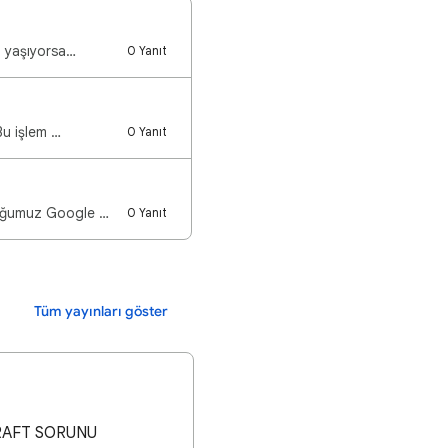
n yaşıyorsa…
0 Yanıt
Bu işlem …
0 Yanıt
Herkese merhaba Google kullanıcıları! Burada ürün uzmanlarına danışmadan önce sunduğumuz Google Play…
0 Yanıt
Tüm yayınları göster
RAFT SORUNU