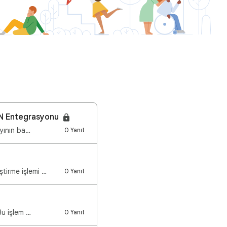
 PIN Entegrasyonu
ayının ba…
0 Yanıt
tirme işlemi …
0 Yanıt
Bu işlem …
0 Yanıt