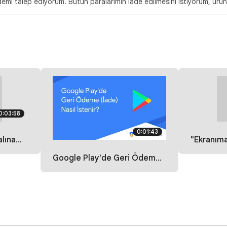
0:03:58
0:01:43
 Hatası Çözümü
"Ekranıma Sürekli
Google Play'de Geri Ödeme İsteği (İade) Nasıl Gerçekleştirilir?