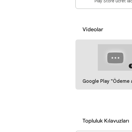
Videolar
Google Play "Ödeme alınamadı lütfen doğru ülkeyi seçtiğinizden emin olun"
Topluluk Kılavuzları