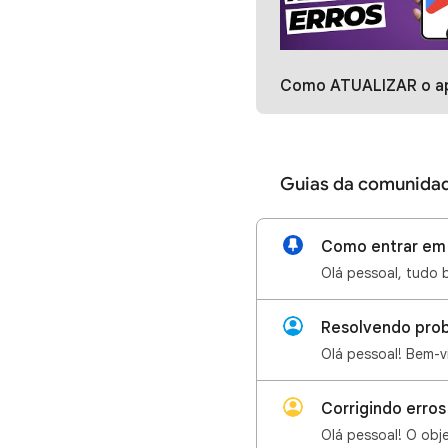
Como ATUALIZAR o aplicativo da Google Play. Não consigo baixar apps na play
Guias da comunida
Como entrar em 
Resolvendo prob
Corrigindo erro
Olá pessoal! O obje