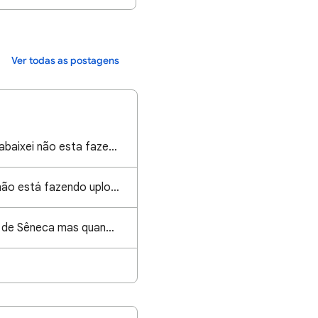
Ver todas as postagens
Porque os livros que abaixei não esta fazendo upload?
O google play livros não está fazendo upload dos arquivos e nem fazendo download
Quero ler provérbios de Sêneca mas quando clico para ler fala que ta indisponível, n da pra lê