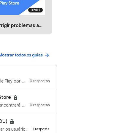
02:07
 ao fazer o download de apps da Play Store
Mostrar todos os guias
Olá pessoal, tudo bem? Às vezes, é preciso entrar em contato com o suporte da Google Play por proble…
0 respostas
Store
Olá pessoal! Bem-vindo a comunidade de ajuda Google Play Store. Neste tópico você encontrará algumas…
0 respostas
_OU)
dar os usuário…
1 resposta