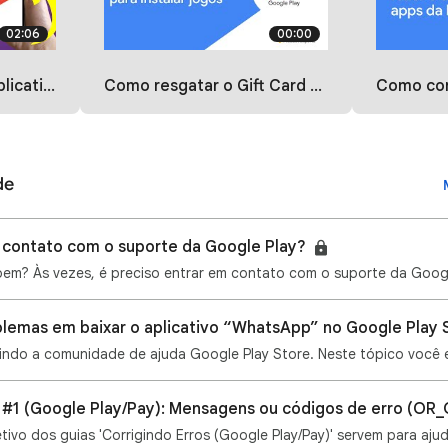
02:06
00:00
 store resolver 2023
Como resgatar o Gift Card e utilizá-lo para instalar jogos
Como corrigir problemas
de
contato com o suporte da Google Play?
lemas em baixar o aplicativo “WhatsApp” no Google Play 
s #1 (Google Play/Pay): Mensagens ou códigos de erro (OR
tivo dos guias 'Corrigindo Erros (Google Play/Pay)' servem para aju