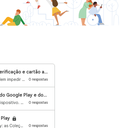
Como corrigir problemas no perfil de pagamentos do Google (suspensão, verificação e cartão antigo)
Olá, pessoal! Problemas no perfil para pagamentos são relativamente frequentes e podem impedir compr…
0 respostas
Sua segurança, simplificada: integração do PIN de Restrições de Conteúdo do Google Play e do Android
Estamos simplificando a forma como você gerencia a segurança do conteúdo no seu dispositivo. A parti…
0 respostas
 Play
Agora temos uma nova e excelente forma de descobrir conteúdo usando o Google Play: as Coleções! O qu…
0 respostas