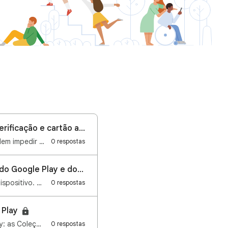
Como corrigir problemas no perfil de pagamentos do Google (suspensão, verificação e cartão antigo)
Olá, pessoal! Problemas no perfil para pagamentos são relativamente frequentes e podem impedir compr…
0 respostas
Sua segurança, simplificada: integração do PIN de Restrições de Conteúdo do Google Play e do Android
Estamos simplificando a forma como você gerencia a segurança do conteúdo no seu dispositivo. A parti…
0 respostas
 Play
Agora temos uma nova e excelente forma de descobrir conteúdo usando o Google Play: as Coleções! O qu…
0 respostas