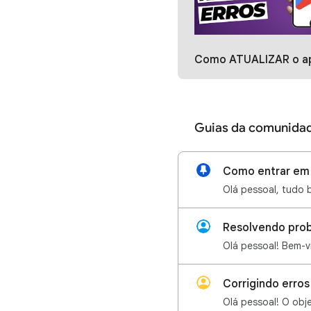
Como ATUALIZAR o aplicativo da Google Play. Não consigo baixar apps na play
Guias da comunida
Como entrar em 
Resolvendo prob
Corrigindo erro
Olá pessoal! O obje