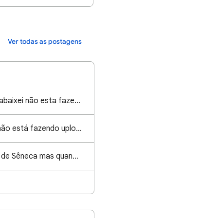
Ver todas as postagens
Porque os livros que abaixei não esta fazendo upload?
O google play livros não está fazendo upload dos arquivos e nem fazendo download
Quero ler provérbios de Sêneca mas quando clico para ler fala que ta indisponível, n da pra lê