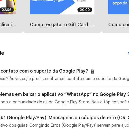
02:06
00:00
 store resolver 2023
Como resgatar o Gift Card e utilizá-lo para instalar jogos
Como corrigir problemas
de
contato com o suporte da Google Play?
lemas em baixar o aplicativo “WhatsApp” no Google Play 
s #1 (Google Play/Pay): Mensagens ou códigos de erro (OR
tivo dos guias 'Corrigindo Erros (Google Play/Pay)' servem para aju