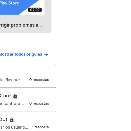
02:07
 ao fazer o download de apps da Play Store
Mostrar todos os guias
Olá pessoal, tudo bem? Às vezes, é preciso entrar em contato com o suporte da Google Play por proble…
0 respostas
Store
Olá pessoal! Bem-vindo a comunidade de ajuda Google Play Store. Neste tópico você encontrará algumas…
0 respostas
_OU)
dar os usuário…
1 resposta