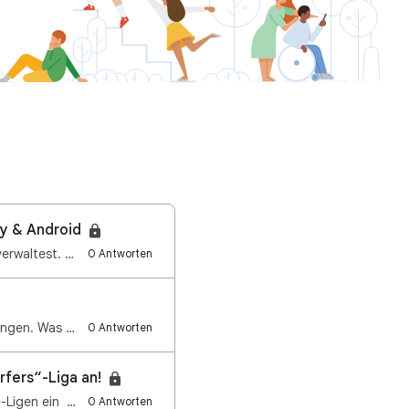
ay & Android
Hallo liebe Community! Wir vereinfachen, wie du die Inhaltssicherheit auf deinem Gerät verwaltest. S…
0 Antworten
Jetzt gibt es eine tolle neue Möglichkeit, Inhalte bei Google Play zu entdecken: Sammlungen. Was ver…
0 Antworten
rfers“-Liga an!
e-Ligen ein …
0 Antworten