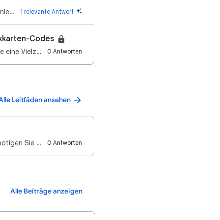
Ich habe gegoogelt ob es eine Möglichkeit gibt zum kündigen Die dazu beschriebene Anleitung Es befin…
1 relevante Antwort
nkkarten-Codes
Mit Google Play Guthaben (ACHTUNG! Nicht mit Google Pay zu verwechseln!) können Sie eine Vielzahl ho…
0 Antworten
Alle Leitfäden ansehen
Gehe bitte mal diese Lösungswege durch-> Fehlerbehebung bei Zahlungsproblemen Benötigen Sie Hilfe be…
0 Antworten
Alle Beiträge anzeigen