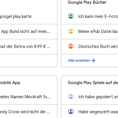
Google Play Bücher
googel play karte
Ich kann mein E-Foto
kann die Ausweiss App Bund nicht auf meinen PC instalieren nur für anderre Geräte wird mir angezeie
Mir wrd 3 x im Monat der Betra von 8.99 € abgebucht. Warum? Für welche Diensleistungng
Deutsches Buch wird 
Alle ansehen
mobile App
Google Play Spiele auf d
Installation des spieles Namen Minckraft funktioniert nicht
Unglaublich bei Candy Cross wird nicht die verdiente zugen und was dazu gehört nicht gewahrt