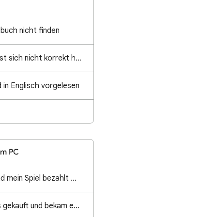
buch nicht finden
Meine ePub Datei lässt sich nicht korrekt hochladen. Es bleibt immer stehen bei "Wird verarbeitet"
in Englisch vorgelesen
em PC
Ich habe gepokert und mein Spiel bezahlt wurde gleich von meinem Bankkonto abgebucht
Habe viegeszerh was gekauft und bekam es nicht Mal