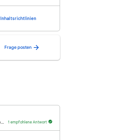
Inhaltsrichtlinien
Frage posten
Ich komme in Whats app nicht mehr rein und mein Handy sagt ich soll es aktualisieren aber ich finde …
1 empfohlene Antwort