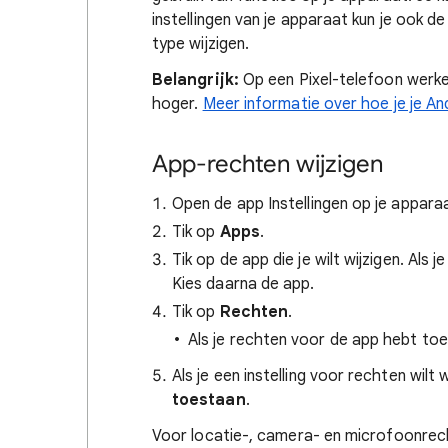
instellingen van je apparaat kun je ook 
type wijzigen.
Belangrijk:
Op een Pixel-telefoon werke
hoger.
Meer informatie over hoe je je An
App-rechten wijzigen
Open de app Instellingen op je appara
Tik op
Apps
.
Tik op de app die je wilt wijzigen. Als j
Kies daarna de app.
Tik op
Rechten
.
Als je rechten voor de app hebt toe
Als je een instelling voor rechten wilt w
toestaan
.
Voor locatie-, camera- en microfoonrecht