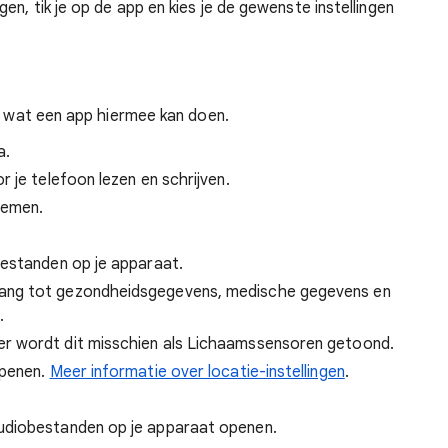
igen, tik je op de app en kies je de gewenste instellingen
en wat een app hiermee kan doen.
a.
r je telefoon lezen en schrijven.
nemen.
bestanden op je apparaat.
ng tot gezondheidsgegevens, medische gegevens en
.
er wordt dit misschien als Lichaamssensoren getoond.
openen.
Meer informatie over locatie-instellingen
.
udiobestanden op je apparaat openen.