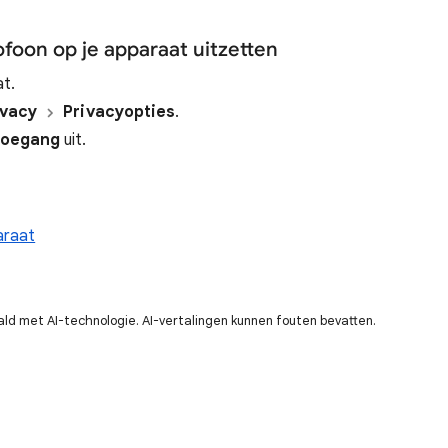
foon op je apparaat uitzetten
at.
ivacy
Privacyopties
.
toegang
uit.
araat
ald met AI-technologie. AI-vertalingen kunnen fouten bevatten.